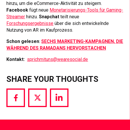
hinzu, um die eCommerce-Aktivität zu steigern.
Facebook
fügt neue
Monetarisierungs-Tools für Gaming-
Streamer
hinzu.
Snapchat
teilt neue
Forschungsergebnisse
über die sich entwickelnde
Nutzung von AR im Kaufprozess.
Schon gelesen
:
SECHS MARKETING-KAMPAGNEN, DIE
WÄHREND DES RAMADANS HERVORSTACHEN
Kontakt:
sprichmituns@wearesocial.de
SHARE YOUR THOUGHTS
Share
Share
Share
via
via
via
Facebook
Twitter
LinkedIn