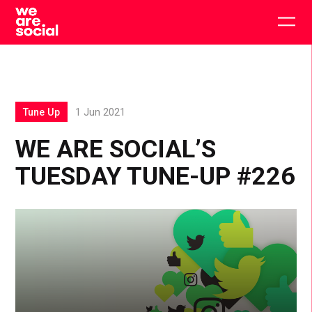
Skip
to
Togg
content
main
men
Tune Up
1 Jun 2021
WE ARE SOCIAL’S
TUESDAY TUNE-UP #226