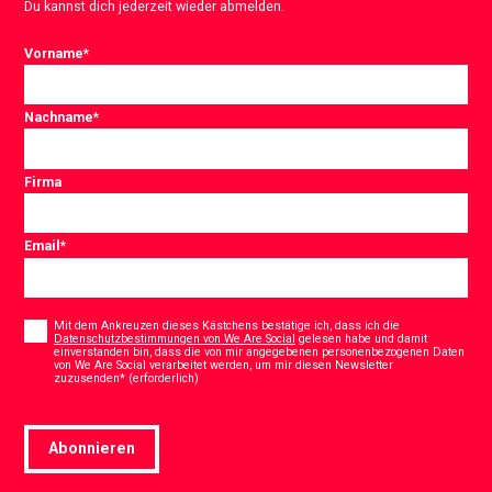
Du kannst dich jederzeit wieder abmelden.
Vorname
*
Nachname
*
Firma
Email
*
Consent
*
Mit dem Ankreuzen dieses Kästchens bestätige ich, dass ich die
Datenschutzbestimmungen von We Are Social
gelesen habe und damit
einverstanden bin, dass die von mir angegebenen personenbezogenen Daten
von We Are Social verarbeitet werden, um mir diesen Newsletter
*
zuzusenden* (erforderlich)
Abonnieren