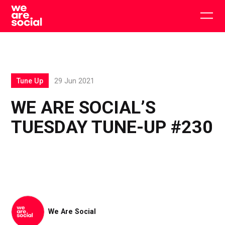
Skip
to
Togg
content
main
men
Tune Up
29 Jun 2021
WE ARE SOCIAL’S
TUESDAY TUNE-UP #230
We Are Social