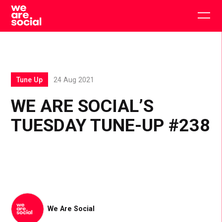
Skip
to
Togg
content
main
men
Tune Up
24 Aug 2021
WE ARE SOCIAL’S
TUESDAY TUNE-UP #238
We Are Social