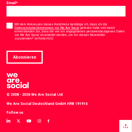
Email
*
Consent
*
Mit dem Ankreuzen dieses Kästchens bestätige ich, dass ich die
Datenschutzbestimmungen von We Are Social
gelesen habe und damit
einverstanden bin, dass die von mir angegebenen personenbezogenen Daten
von We Are Social verarbeitet werden, um mir diesen Newsletter
*
zuzusenden* (erforderlich)
Abonnieren
© 2008 - 2026 We Are Social Ltd
We Are Social Deutschland GmbH HRB 191914.
Follow us
View
View
View
View
View
our
our
our
our
our
TOP
LinkedIn
Twitter
YouTube
instagram