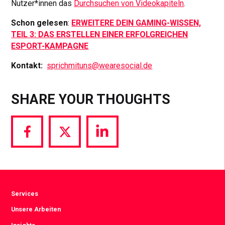
Nutzer*innen das
Durchsuchen von Videokapiteln
.
Schon gelesen
:
ERWEITERE DEIN GAMING-WISSEN,
TEIL 3: DAS ERSTELLEN EINER ERFOLGREICHEN
ESPORT-KAMPAGNE
Kontakt:
sprichmituns@wearesocial.de
SHARE YOUR THOUGHTS
Share
Share
Share
via
via
via
Facebook
Twitter
LinkedIn
Services
Unsere Arbeiten