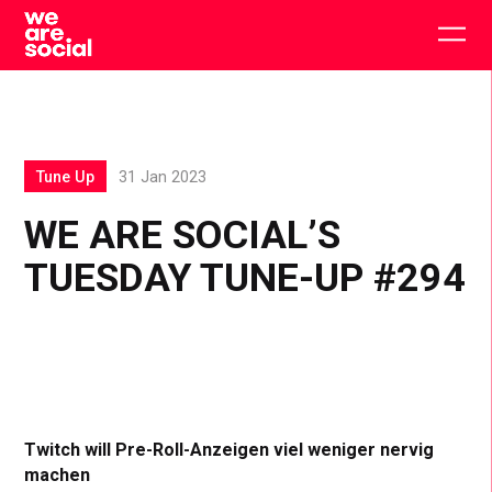
Skip
to
Togg
content
main
men
Tune Up
31 Jan 2023
WE ARE SOCIAL’S
TUESDAY TUNE-UP #294
Twitch will Pre-Roll-Anzeigen viel weniger nervig
machen