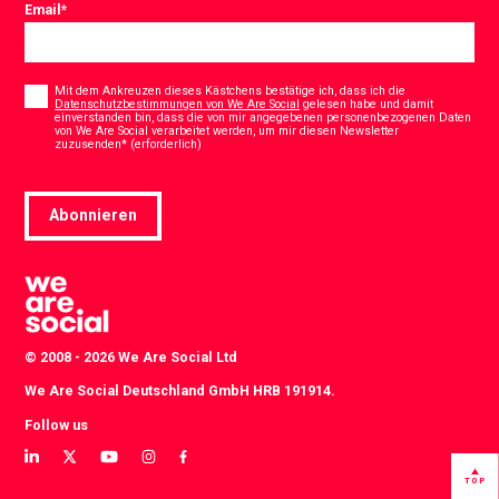
Email
*
Consent
*
Mit dem Ankreuzen dieses Kästchens bestätige ich, dass ich die
Datenschutzbestimmungen von We Are Social
gelesen habe und damit
einverstanden bin, dass die von mir angegebenen personenbezogenen Daten
von We Are Social verarbeitet werden, um mir diesen Newsletter
*
zuzusenden* (erforderlich)
Abonnieren
© 2008 - 2026 We Are Social Ltd
We Are Social Deutschland GmbH HRB 191914.
Follow us
View
View
View
View
View
our
our
our
our
our
TOP
LinkedIn
Twitter
YouTube
instagram
Facebook