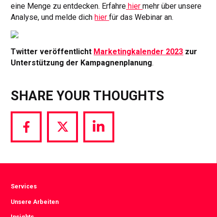
eine Menge zu entdecken. Erfahre
hier
mehr über unsere
Analyse, und melde dich
hier
für das Webinar an.
Twitter veröffentlicht
Marketingkalender 2023
zur
Unterstützung der Kampagnenplanung
.
SHARE YOUR THOUGHTS
Share
Share
Share
via
via
via
Facebook
Twitter
LinkedIn
Services
Unsere Arbeiten
Insights