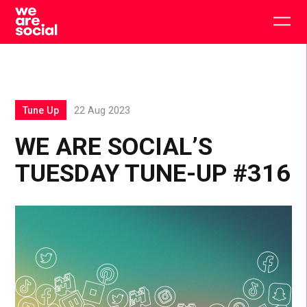
Skip
to
Togg
content
main
men
Tune Up
22 Aug 2023
WE ARE SOCIAL’S
TUESDAY TUNE-UP #316