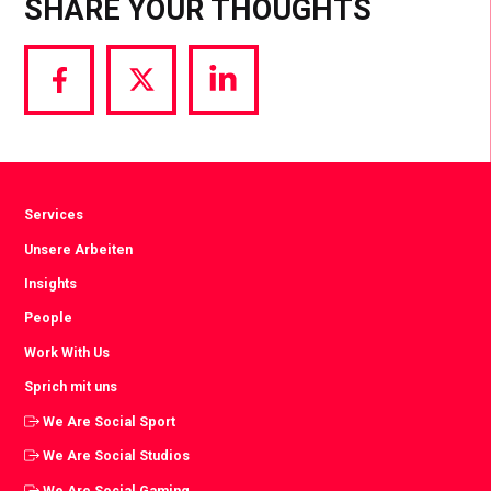
SHARE YOUR THOUGHTS
Share
Share
Share
via
via
via
Facebook
Twitter
LinkedIn
Services
Unsere Arbeiten
Insights
People
Work With Us
Sprich mit uns
We Are Social Sport
We Are Social Studios
We Are Social Gaming