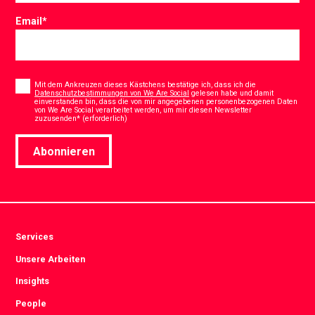
Email
*
Consent
*
Mit dem Ankreuzen dieses Kästchens bestätige ich, dass ich die
Datenschutzbestimmungen von We Are Social
gelesen habe und damit
einverstanden bin, dass die von mir angegebenen personenbezogenen Daten
von We Are Social verarbeitet werden, um mir diesen Newsletter
*
zuzusenden* (erforderlich)
Abonnieren
Services
Unsere Arbeiten
Insights
People