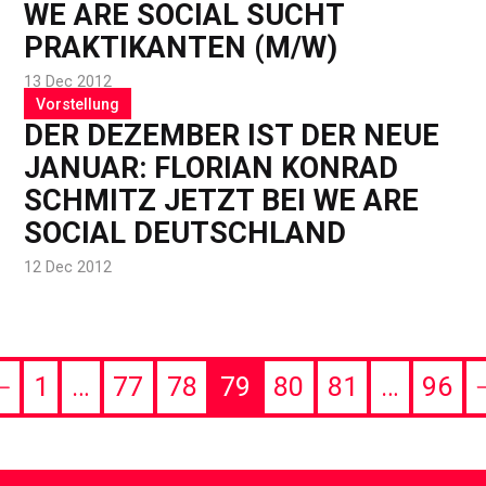
WE ARE SOCIAL SUCHT
PRAKTIKANTEN (M/W)
13 Dec 2012
Vorstellung
DER DEZEMBER IST DER NEUE
JANUAR: FLORIAN KONRAD
SCHMITZ JETZT BEI WE ARE
SOCIAL DEUTSCHLAND
12 Dec 2012
1
…
77
78
79
80
81
…
96
evious
ge