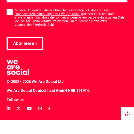
Consent
*
Mit dem Ankreuzen dieses Kästchens bestätige ich, dass ich die
Datenschutzbestimmungen von We Are Social
gelesen habe und damit
einverstanden bin, dass die von mir angegebenen personenbezogenen Daten
von We Are Social verarbeitet werden, um mir diesen Newsletter
*
zuzusenden* (erforderlich)
Abonnieren
© 2008 - 2026 We Are Social Ltd
We Are Social Deutschland GmbH HRB 191914.
Follow us
View
View
View
View
View
our
our
our
our
our
TOP
LinkedIn
Twitter
YouTube
instagram
Facebook
profile
profile
channel
profile
profile