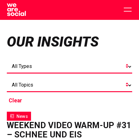
Skip
to
Togg
content
main
men
OUR INSIGHTS
Clear
News
WEEKEND VIDEO WARM-UP #31
– SCHNEE UND EIS