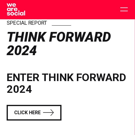
Skip
to
Togg
content
main
men
SPECIAL REPORT
THINK FORWARD
2024
ENTER THINK FORWARD
2024
CLICK HERE