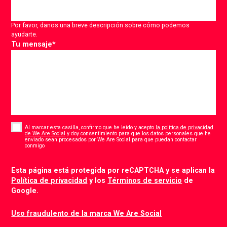
Por favor, danos una breve descripción sobre cómo podemos
ayudarte.
Tu mensaje
*
Consent
*
Al marcar esta casilla, confirmo que he leído y acepto
la política de privacidad
de We Are Social
y doy consentimiento para que los datos personales que he
enviado sean procesados por We Are Social para que puedan contactar
*
conmigo
CAPTCHA
Esta página está protegida por reCAPTCHA y se aplican la
Política de privacidad
y los
Términos de servicio
de
Google.
Uso fraudulento de la marca We Are Social