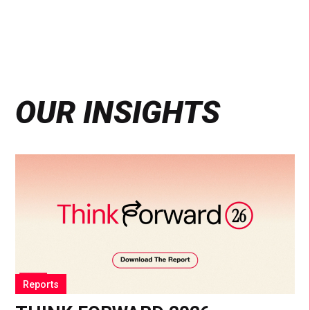
via
via
via
Facebook
Twitter
LinkedIn
OUR INSIGHTS
Reports