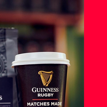
See
Case
C
Study
Food