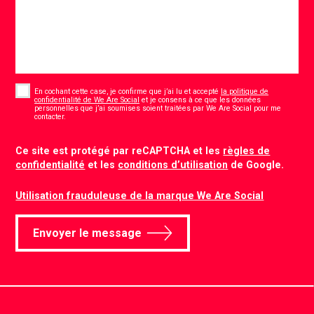
Consent
*
En cochant cette case, je confirme que j’ai lu et accepté
la politique de
confidentialité de We Are Social
et je consens à ce que les données
personnelles que j’ai soumises soient traitées par We Are Social pour me
*
contacter.
CAPTCHA
Ce site est protégé par reCAPTCHA et les
règles de
confidentialité
et les
conditions d’utilisation
de Google.
Utilisation frauduleuse de la marque We Are Social
Envoyer le message