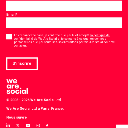
Email
*
Consentement
*
En cochant cette case, je confirme que j'ai lu et accepté
la politique de
confidentialité de We Are Social
et je consens à ce que les données
personnelles que j'ai soumises soient traitées par We Are Social pour me
*
contacter.
S'inscrire
© 2008 - 2026 We Are Social Ltd
We Are Social Ltd à Paris, France.
Nous suivre
View
View
View
View
View