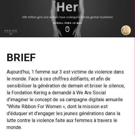
SCROLL VERS LE BAS
Click
Click
Cl
to
to
to
toggle
toggle
to
playback
volum
fu
BRIEF
Aujourd’hui, 1 femme sur 3 est victime de violence dans
le monde. Face à ces chiffres édifiants, et afin de
sensibiliser la génération de demain et briser le silence,
la Fondation Kering a demandé à We Are Social
d’imaginer le concept de sa campagne digitale annuelle
“White Ribbon For Women », dont la mission est
d’éduquer et d’engager les jeunes générations dans la
lutte contre la violence faite aux femmes à travers le
monde.