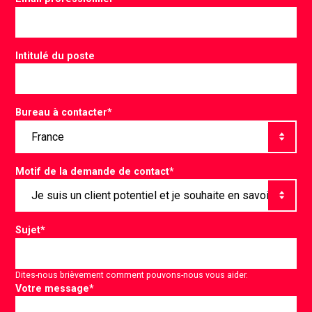
Intitulé du poste
Bureau à contacter
*
Motif de la demande de contact
*
Sujet
*
Dites-nous brièvement comment pouvons-nous vous aider.
Votre message
*