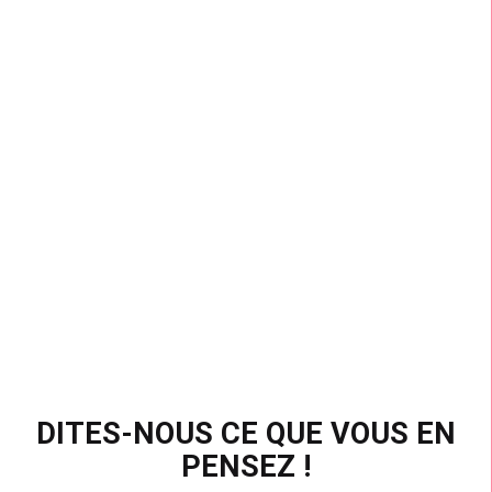
254M d’impressions organiques sur les réseaux
sociaux
DITES-NOUS CE QUE VOUS EN
PENSEZ !