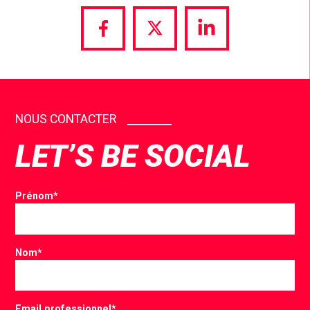
Share
Share
Share
via
via
via
Facebook
Twitter
LinkedIn
NOUS CONTACTER
LET’S BE SOCIAL
Prénom
*
Nom
*
Email professionnel
*