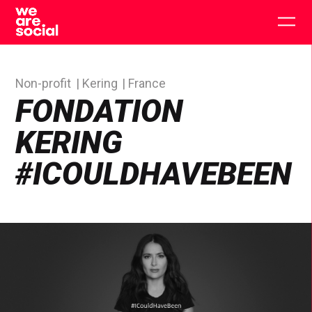
Skip
to
Togg
content
main
men
Non-profit
Kering
France
FONDATION
KERING
#ICOULDHAVEBEEN