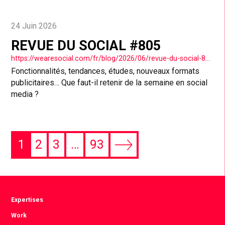
24 Juin 2026
REVUE DU SOCIAL #805
https://wearesocial.com/fr/blog/2026/06/revue-du-social-805/
Fonctionnalités, tendances, études, nouveaux formats
publicitaires… Que faut-il retenir de la semaine en social
media ?
1
2
3
…
93
Next
page
Expertises
Work