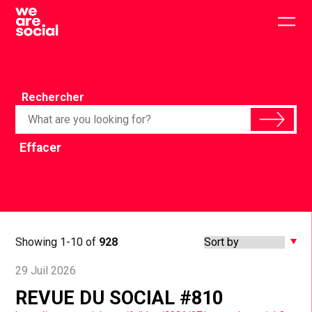
Skip
to
Togg
content
main
men
Rechercher
Effacer
Showing 1-10 of
928
29 Juil 2026
REVUE DU SOCIAL #810