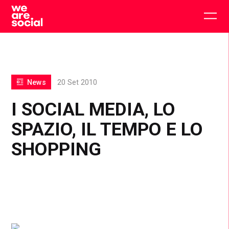
Skip
to
Togg
content
main
men
News
20 Set 2010
I SOCIAL MEDIA, LO
SPAZIO, IL TEMPO E LO
SHOPPING