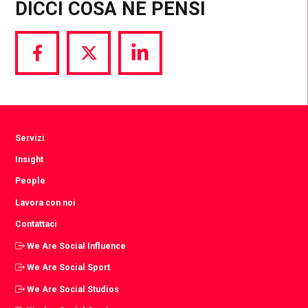
DICCI COSA NE PENSI
Share
Share
Share
via
via
via
Facebook
Twitter
LinkedIn
Servizi
Insight
People
Lavora con noi
Contattaci
We Are Social Influence
We Are Social Sport
We Are Social Studios