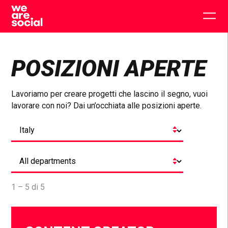
Skip
to
Togg
content
main
men
POSIZIONI APERTE
Lavoriamo per creare progetti che lascino il segno, vuoi
lavorare con noi? Dai un’occhiata alle posizioni aperte.
1 – 5 di 5