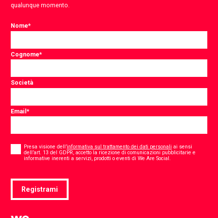
qualunque momento.
Nome
*
Cognome
*
Società
Email
*
Consent
*
Presa visione dell’
informativa sul trattamento dei dati personali
ai sensi
dell’art. 13 del GDPR, accetto la ricezione di comunicazioni pubblicitarie e
*
informative inerenti a servizi, prodotti o eventi di We Are Social.
Registrami