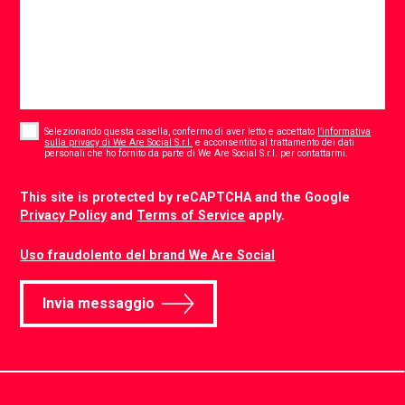
Consent
*
Selezionando questa casella, confermo di aver letto e accettato
l’informativa
sulla privacy di We Are Social S.r.l.
e acconsentito al trattamento dei dati
*
personali che ho fornito da parte di We Are Social S.r.l. per contattarmi.
CAPTCHA
This site is protected by reCAPTCHA and the Google
Privacy Policy
and
Terms of Service
apply.
Uso fraudolento del brand We Are Social
Invia messaggio