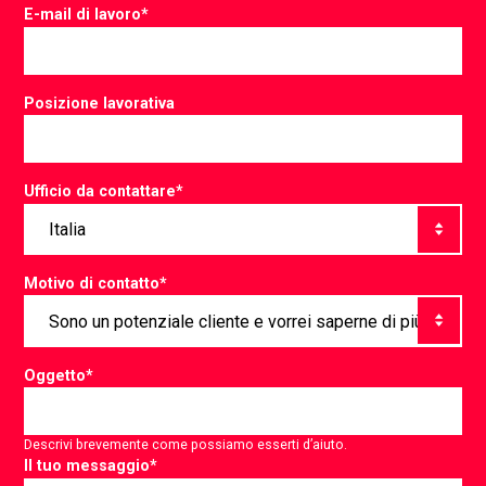
E-mail di lavoro
*
Posizione lavorativa
Ufficio da contattare
*
Motivo di contatto
*
Oggetto
*
Descrivi brevemente come possiamo esserti d’aiuto.
Il tuo messaggio
*