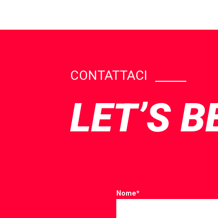
CONTATTACI
LET’S B
Nome
*