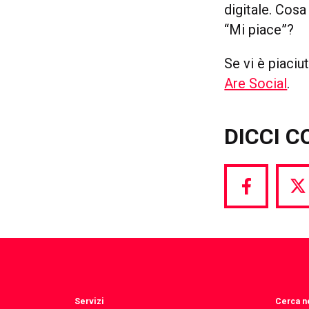
digitale. Cos
“Mi piace”?
Se vi è piaciu
Are Social
.
DICCI C
Share
S
via
vi
Facebook
T
Servizi
Cerca ne