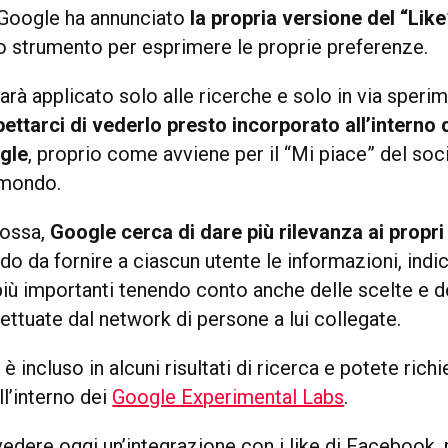
 Google ha annunciato
la propria versione del “Like
 strumento per esprimere le proprie preferenze.
arà applicato solo alle ricerche e solo in via speri
ttarci di vederlo presto incorporato all’interno 
ogle
, proprio come avviene per il “Mi piace” del soc
l mondo.
ossa,
Google cerca di dare più rilevanza ai propri r
odo da fornire a ciascun utente le informazioni, indi
più importanti tenendo conto anche delle scelte e d
fettuate dal network di persone a lui collegate.
 è incluso in alcuni risultati di ricerca e potete rich
ll’interno dei
Google Experimental Labs
.
evedere oggi un’integrazione con i like di Facebook,