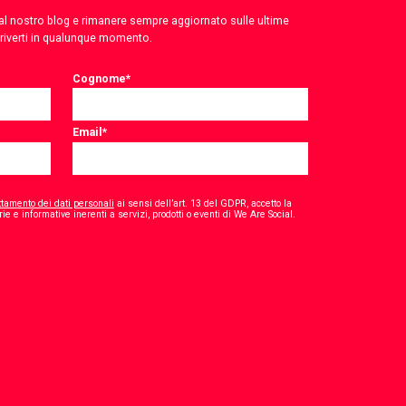
 dal nostro blog e rimanere sempre aggiornato sulle ultime
criverti in qualunque momento.
Cognome
*
Email
*
ttamento dei dati personali
ai sensi dell’art. 13 del GDPR, accetto la
*
ie e informative inerenti a servizi, prodotti o eventi di We Are Social.