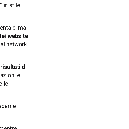
”
in stile
mentale, ma
dei website
ial network
isultati di
cazioni e
elle
iederne
 mentre