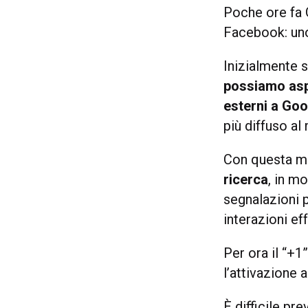
Poche ore fa
Facebook: uno
Inizialmente s
possiamo aspe
esterni a Go
più diffuso a
Con questa m
ricerca
, in m
segnalazioni 
interazioni ef
Per ora il “+1”
l’attivazione a
È difficile pr