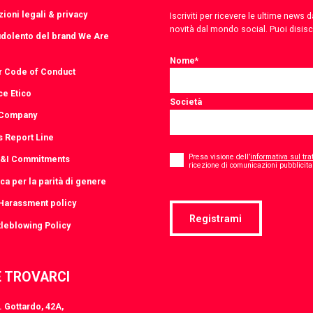
ioni legali & privacy
Iscriviti per ricevere le ultime news
novità dal mondo social. Puoi disis
udolento del brand We Are
Nome
*
r Code of Conduct
ce Etico
Società
 Company
s Report Line
Consent
*
Presa visione dell’
informativa sul tra
D&I Commitments
ricezione di comunicazioni pubblicitar
ica per la parità di genere
-Harassment policy
Registrami
leblowing Policy
 TROVARCI
 Gottardo, 42A,