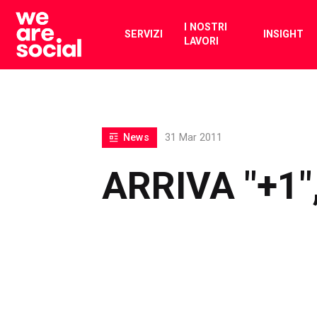
Skip
to
I NOSTRI
SERVIZI
INSIGHT
LAVORI
content
News
31 Mar 2011
ARRIVA "+1",