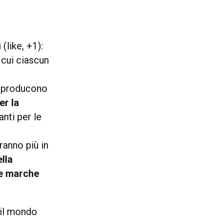
(like, +1):
n cui ciascun
i producono
er la
anti per le
ranno più in
ella
le marche
 il mondo