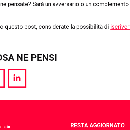
a ne pensate? Sarà un avversario o un complemento
to questo post, considerate la possibilità di
iscrive
OSA NE PENSI
hare
Share
a
via
witter
LinkedIn
RESTA AGGIORNATO
l sito