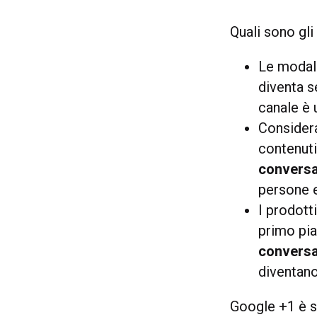
Quali sono gli
Le modalit
diventa 
canale è u
Considera
contenuti
convers
persone e
I prodott
primo pian
conversa
diventano
Google +1 è s