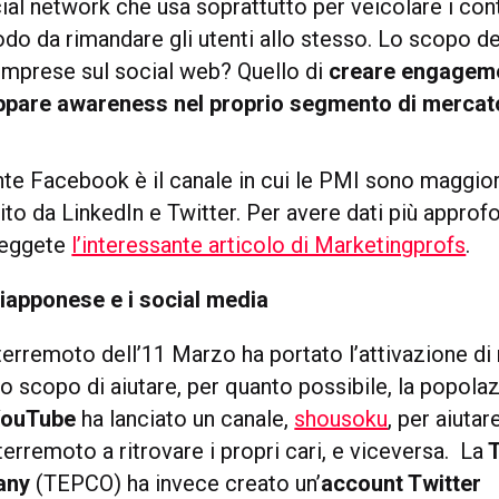
ial network che usa soprattutto per veicolare i con
odo da rimandare gli utenti allo stesso. Lo scopo d
 imprese sul social web? Quello di
creare engageme
uppare awareness nel proprio segmento di mercat
te Facebook è il canale in cui le PMI sono maggi
ito da LinkedIn e Twitter. Per avere dati più approfo
leggete
l’interessante articolo di Marketingprofs
.
iapponese e i social media
terremoto dell’11 Marzo ha portato l’attivazione di 
o scopo di aiutare, per quanto possibile, la popola
YouTube
ha lanciato un canale,
shousoku
, per aiuta
terremoto a ritrovare i propri cari, e viceversa. La
T
any
(TEPCO) ha invece creato un’
account Twitter