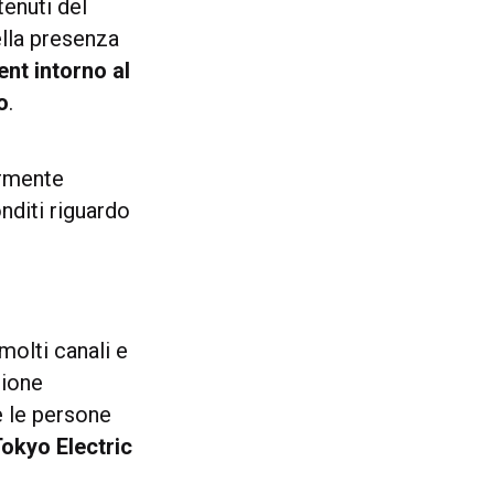
tenuti del
ella presenza
nt intorno al
o
.
ormente
nditi riguardo
molti canali e
zione
re le persone
okyo Electric