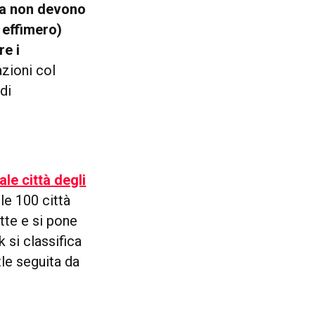
ia non devono
 effimero)
re i
azioni col
di
ale città degli
 le 100 città
utte e si pone
 si classifica
tle seguita da