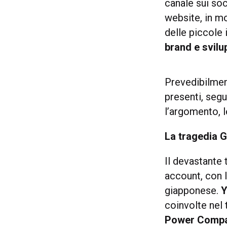
canale sui soc
website, in m
delle piccole
brand e svil
Prevedibilmen
presenti, segu
l’argomento, 
La tragedia G
Il devastante 
account, con l
giapponese.
coinvolte nel 
Power Comp