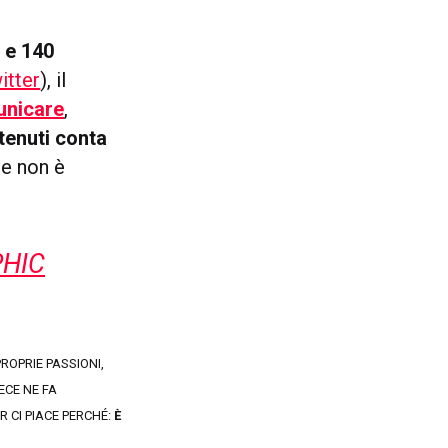
)
e 140
itter
), il
unicare
,
ntenuti conta
e non è
PHIC
ROPRIE PASSIONI,
ECE NE FA
 CI PIACE PERCHÉ:
È