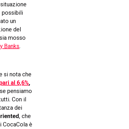
 situazione
 possibili
ivato un
zione del
 sia mosso
ily Banks
.
e si nota che
pari al 6,6%
,
vo se pensiamo
tti. Con il
tanza dei
oriented
, che
di CocaCola è