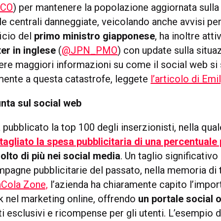
PCO
) per mantenere la popolazione aggiornata sulla
le centrali danneggiate, veicolando anche avvisi per
ficio del
primo ministro giapponese
, ha inoltre att
er in inglese
(
@JPN_PMO
) con update sulla situa
ere maggiori informazioni su come il social web si
ente a questa catastrofe, leggete
l’articolo di Em
nta sul social web
 pubblicato la top 100 degli inserzionisti, nella qual
agliato la spesa pubblicitaria di una percentuale 
lto di più nei social media
. Un taglio significati
mpagne pubblicitarie del passato, nella memoria di tu
Cola Zone,
l’azienda ha chiaramente capito l’impor
k nel marketing online, offrendo
un portale social 
i esclusivi e ricompense per gli utenti. L’esempio 