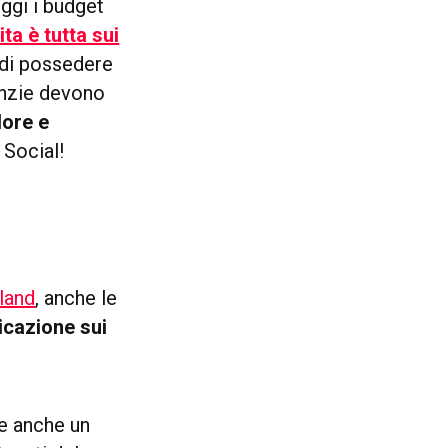
Oggi i budget
ita è tutta sui
o di possedere
enzie devono
lore e
 Social!
land
, anche le
icazione sui
de anche un