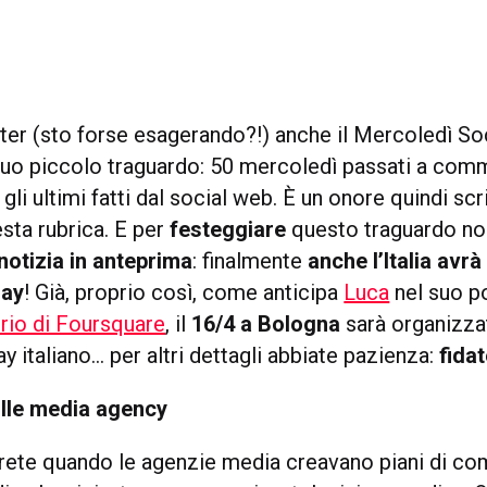
er (sto forse esagerando?!) anche il Mercoledì Soc
suo piccolo traguardo: 50 mercoledì passati a com
gli ultimi fatti dal social web. È un onore quindi scr
sta rubrica. E per
festeggiare
questo traguardo n
notizia in anteprima
: finalmente
anche l’Italia avrà 
Day
! Già, proprio così, come anticipa
Luca
nel suo p
rio di Foursquare
, il
16/4 a Bologna
sarà organizza
 italiano… per altri dettagli abbiate pazienza:
fidat
ulle media agency
rete quando le agenzie media creavano piani di c