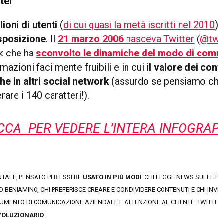
ter
lioni di utenti
(
di cui quasi la metà iscritti nel 2010
isposizione
. Il
21 marzo 2006
nasceva Twitter
(
@tw
k che ha
sconvolto le dinamiche del modo di com
mazioni facilmente fruibili e in cui i
l valore dei co
che in altri social network
(assurdo se pensiamo ch
rare i 140 caratteri!).
CCA PER VEDERE L’INTERA INFOGRA
TALE, PENSATO PER ESSERE
USATO IN PIÙ MODI
: CHI LEGGE NEWS SULLE P
IO BENIAMINO, CHI PREFERISCE CREARE E CONDIVIDERE CONTENUTI E CHI INV
UMENTO DI COMUNICAZIONE AZIENDALE E ATTENZIONE AL CLIENTE. TWITTER
VOLUZIONARIO
.