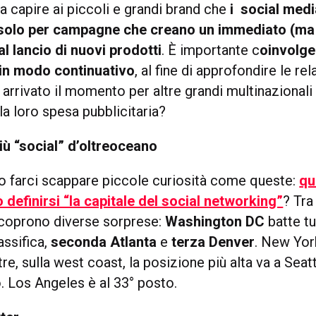
 fa capire ai piccoli e grandi brand che
i social med
 solo per campagne che creano un immediato (ma
al lancio di nuovi prodotti
. È importante c
oinvolge
in modo continuativo
, al fine di approfondire le rel
 arrivato il momento per altre grandi multinazionali 
la loro spesa pubblicitaria?
più “social” d’oltreoceano
farci scappare piccole curiosità come queste:
qu
ò definirsi “la capitale del social networking”
? Tra
 scoprono diverse sorprese:
Washington DC
batte t
assifica,
seconda Atlanta
e
terza Denver
. New York
re, sulla west coast, la posizione più alta va a Seat
. Los Angeles è al 33° posto.