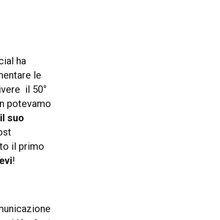
ial ha
mentare le
ivere il 50°
on potevamo
il suo
ost
to il primo
evi
!
omunicazione