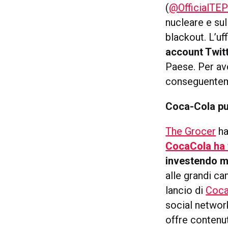
(
@OfficialTE
nucleare e sul
blackout. L’uf
account Twitt
Paese. Per av
conseguentem
Coca-Cola pu
The Grocer
ha
CocaCola ha t
investendo mo
alle grandi ca
lancio di
Coca
social networ
offre contenut