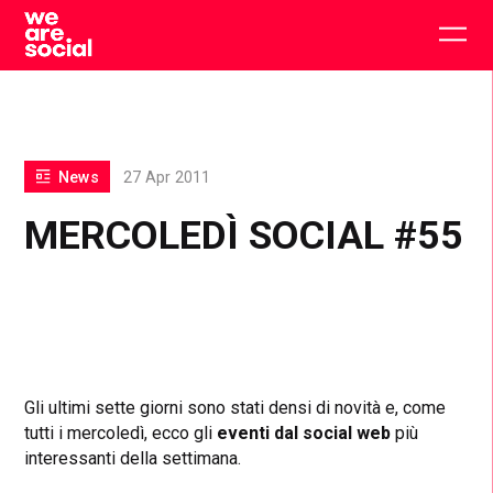
Skip
to
Togg
content
main
men
News
27 Apr 2011
MERCOLEDÌ SOCIAL #55
Gli ultimi sette giorni sono stati densi di novità e, come
tutti i mercoledì, ecco gli
eventi dal social web
più
interessanti della settimana.