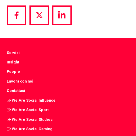
Share
Share
Share
via
via
via
Facebook
Twitter
LinkedIn
Servizi
Insight
People
Lavora con noi
Contattaci
We Are Social Influence
We Are Social Sport
We Are Social Studios
We Are Social Gaming