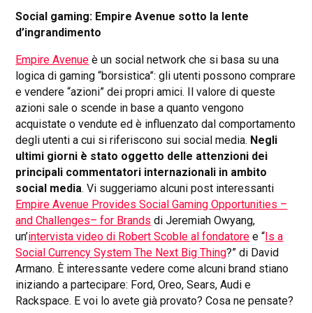
Social gaming: Empire Avenue sotto la lente
d’ingrandimento
Empire Avenue
è un social network che si basa su una
logica di gaming “borsistica”: gli utenti possono comprare
e vendere “azioni” dei propri amici. Il valore di queste
azioni sale o scende in base a quanto vengono
acquistate o vendute ed è influenzato dal comportamento
degli utenti a cui si riferiscono sui social media.
Negli
ultimi giorni è stato oggetto delle attenzioni dei
principali commentatori internazionali in ambito
social media
. Vi suggeriamo alcuni post interessanti
Empire Avenue Provides Social Gaming Opportunities –
and Challenges– for Brands
di Jeremiah Owyang,
un’
intervista video di Robert Scoble al fondatore
e “
Is a
Social Currency System The Next Big Thing
?” di David
Armano. È interessante vedere come alcuni brand stiano
iniziando a partecipare: Ford, Oreo, Sears, Audi e
Rackspace. E voi lo avete già provato? Cosa ne pensate?