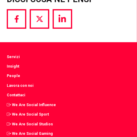
Share
Share
Share
via
via
via
Facebook
Twitter
LinkedIn
Servizi
Insight
People
Lavora con noi
Contattaci
We Are Social Influence
We Are Social Sport
We Are Social Studios
We Are Social Gaming