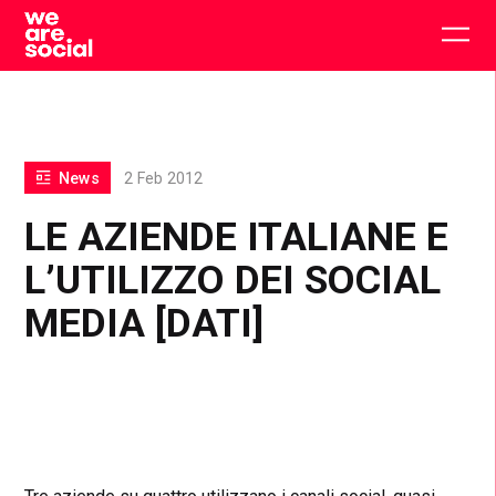
Skip
to
Togg
content
main
men
News
2 Feb 2012
LE AZIENDE ITALIANE E
L’UTILIZZO DEI SOCIAL
MEDIA [DATI]