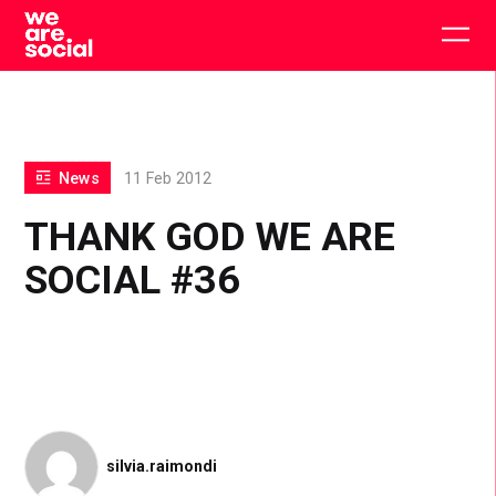
Skip
to
Togg
content
main
men
News
11 Feb 2012
THANK GOD WE ARE
SOCIAL #36
silvia.raimondi