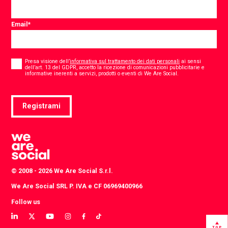
Email
*
Consent
*
Presa visione dell’
informativa sul trattamento dei dati personali
ai sensi
dell’art. 13 del GDPR, accetto la ricezione di comunicazioni pubblicitarie e
*
informative inerenti a servizi, prodotti o eventi di We Are Social.
Registrami
© 2008 - 2026 We Are Social S.r.l.
We Are Social SRL P. IVA e CF 06969400966
Follow us
View
View
View
View
View
View
our
our
our
our
our
our
TOP