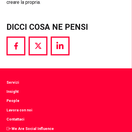
creare la propria.
DICCI COSA NE PENSI
Share
Share
Share
via
via
via
Facebook
Twitter
LinkedIn
Servizi
Insight
People
Lavora con noi
Contattaci
We Are Social Influence