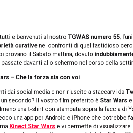
tutti e benvenuti al nostro
TGWAS numero 55
, l’u
rietà curative
nei confronti di quel fastidioso cerc
noi provano il Sabato mattina, dovuto
indubbiament
passate davanti allo schermo nel corso della setti
ars – Che la forza sia con voi
ti dai social media e non riuscite a staccarvi da
Tw
n secondo? Il vostro film preferito è
Star Wars
e
lmeno una t-shirt con stampata sopra la faccia di Y
ecco una app per Android e iPhone che potrebbe fa
iama
Kinect Star Wars
e vi permette di visualizzare 