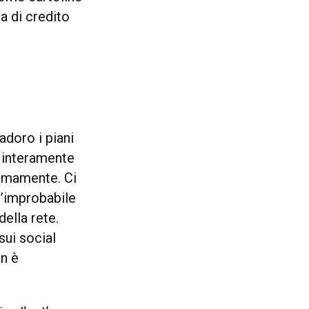
a di credito
adoro i piani
interamente
timamente. Ci
l’improbabile
della rete.
sui social
on è