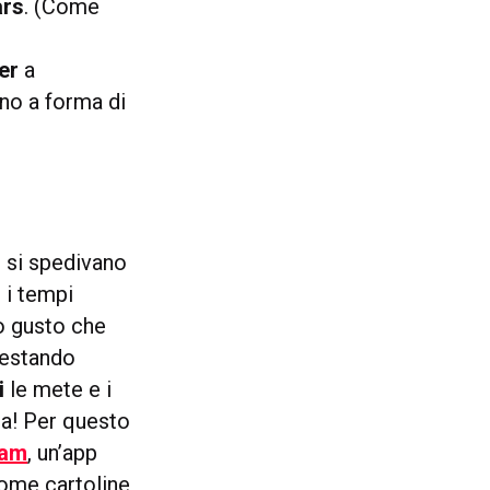
ars
. (Come
er
a
ino a forma di
e si spedivano
 i tempi
mo gusto che
(restando
i
le mete e i
sa! Per questo
ram
, un’app
ome cartoline