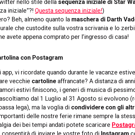
itter nello stile della
sequenza iniziale di Star W
za iniziale”?!
Questa sequenza iniziale!
)
vero? Beh, almeno quanto la
maschera di Darth Vad
rale che custodite sulla vostra scrivania e lo zerb
 avete appena comprato per l’ingresso di casa!
cartolina con Postagram
i app, vi ricordate quando durante le vacanze estiv
 care vecchie
cartoline
affrancate? A distanza di anni
amori estivi finiscono, i generi di musica di pessi
i ascoltiamo dal 1 Luglio al 31 Agosto si evolvono 
assa lega), ma la voglia di
condividere con gli altr
mportanti delle nostre ferie rimane sempre la stes
algia dei bei tempi andati potete scaricare
Postag
i consentirà di inviare le vostre foto di
Instagram
c