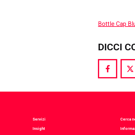
Bottle Cap Bl
DICCI C
Share
S
via
vi
Facebook
T
Servizi
Cerca ne
Insight
Informaz