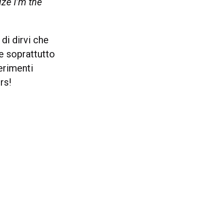
ze I’m the
di dirvi che
 e soprattutto
erimenti
rs!