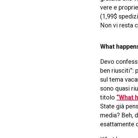
vere e propri
(1,99$ spediz
Non vi resta c
What happens
Devo confessa
ben riusciti”:
sul tema vaca
sono quasi ri
titolo
“What h
State già pen
media? Beh, d
esattamente q