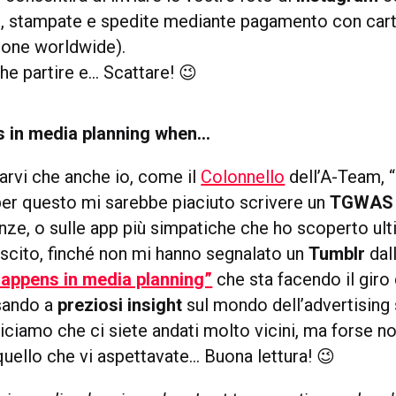
e, stampate e spedite mediante pagamento con cart
ione worldwide).
he partire e… Scattare! 😉
 in media planning when…
rvi che anche io, come il
Colonnello
dell’A-Team, “
 per questo mi sarebbe piaciuto scrivere un
TGWAS
nze, o sulle app più simpatiche che ho scoperto ul
uscito, finché non mi hanno segnalato un
Tumblr
dal
appens in media planning”
che sta facendo il giro 
sando a
preziosi insight
sul mondo dell’advertising 
iciamo che ci siete andati molto vicini, ma forse n
uello che vi aspettavate… Buona lettura! 😉