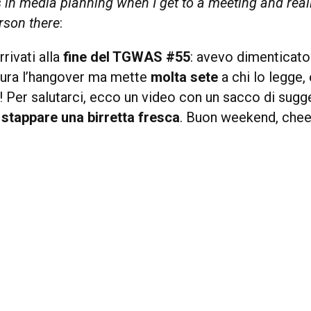
in media planning when I get to a meeting and reali
erson there
:
rivati alla
fine del TGWAS #55
: avevo dimenticato 
cura l’hangover ma mette
molta sete
a chi lo legge,
e! Per salutarci, ecco un video con un sacco di sugg
stappare una birretta fresca
. Buon weekend, chee