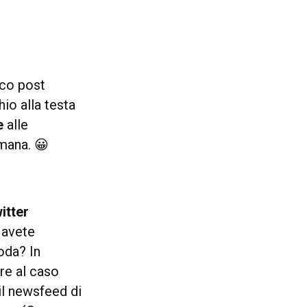
nico post
hio alla testa
e
alle
mana. 😀
itter
 avete
oda? In
re al caso
il newsfeed di