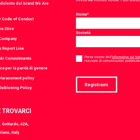
udolento del brand We Are
Nome
*
r Code of Conduct
ce Etico
Società
 Company
s Report Line
Consent
*
Presa visione dell’
informativa sul tra
D&I Commitments
ricezione di comunicazioni pubblicitar
ica per la parità di genere
-Harassment policy
Registrami
leblowing Policy
 TROVARCI
 Gottardo, 42A,
lano, Italy