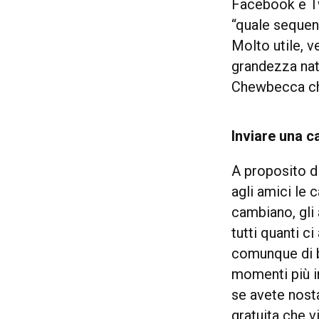
Facebook e Tw
“quale sequen
Molto utile, 
grandezza natu
Chewbecca che
Inviare una 
A proposito d
agli amici le
cambiano, gli 
tutti quanti c
comunque di b
momenti più i
se avete nost
gratuita che v