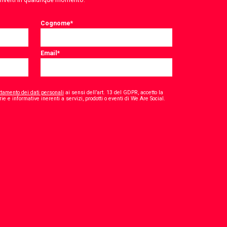
Cognome
*
Email
*
ttamento dei dati personali
ai sensi dell’art. 13 del GDPR, accetto la
*
ie e informative inerenti a servizi, prodotti o eventi di We Are Social.