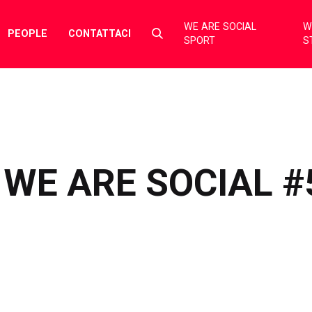
WE ARE SOCIAL
W
Select
PEOPLE
CONTATTACI
SPORT
S
to
toggle
search
form
WE ARE SOCIAL #