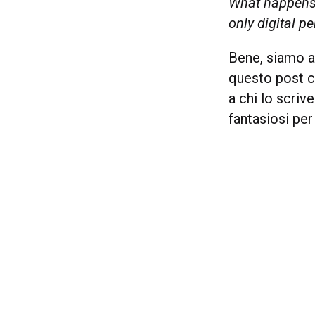
What happens 
only digital p
Bene, siamo ar
questo post 
a chi lo scriv
fantasiosi per