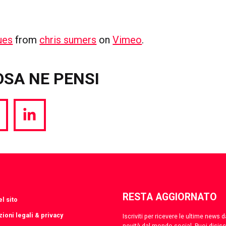
ues
from
chris sumers
on
Vimeo
.
OSA NE PENSI
hare
Share
a
via
witter
LinkedIn
RESTA AGGIORNATO
l sito
ioni legali & privacy
Iscriviti per ricevere le ultime news
novità dal mondo social. Puoi disis