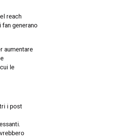
del reach
i fan generano
er aumentare
le
cui le
i i post
essanti.
dovrebbero