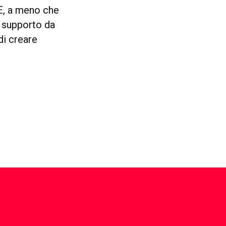
 E, a meno che
il supporto da
di creare