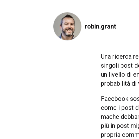
robin.grant
Una ricerca r
singoli post d
un livello di
probabilità di
Facebook sost
come i post de
mache debbano
più in post mi
propria commu