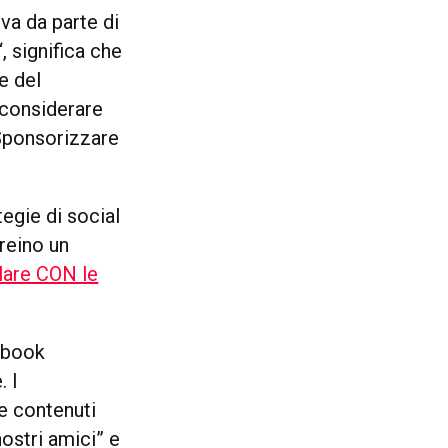
va da parte di
“, significa che
e del
considerare
 Sponsorizzare
egie di social
creino un
lare CON le
cebook
 I
e contenuti
nostri amici” e