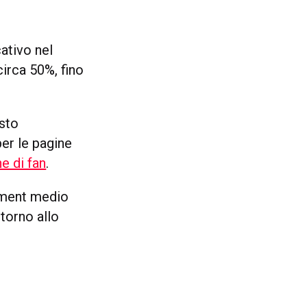
ativo nel
circa 50%, fino
esto
er le pagine
e di fan
.
gement medio
torno allo