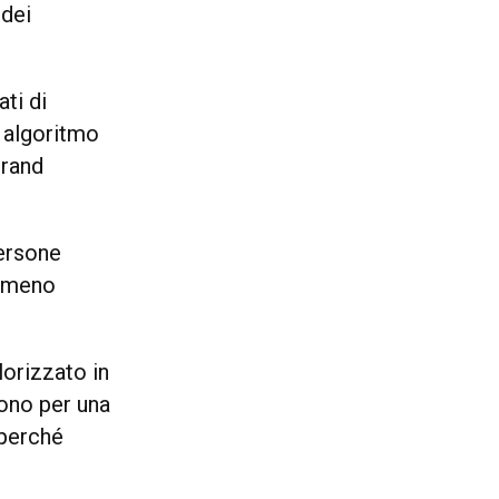
 dei
ti di
 algoritmo
brand
persone
o meno
lorizzato in
ono per una
 perché