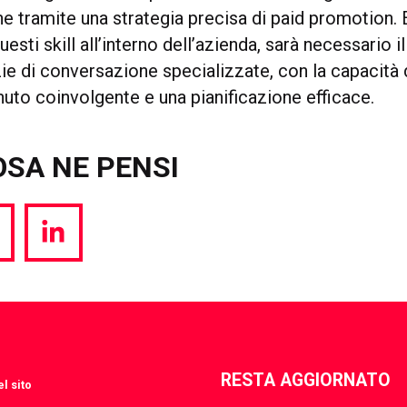
he tramite una strategia precisa di paid promotion.
esti skill all’interno dell’azienda, sarà necessario 
ie di conversazione specializzate, con la capacità 
uto coinvolgente e una pianificazione efficace.
OSA NE PENSI
hare
Share
a
via
witter
LinkedIn
RESTA AGGIORNATO
l sito