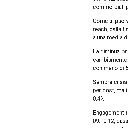
commerciali pi
Come si può ve
reach, dalla f
a una media d
La diminuzion
cambiamento d
con meno di 5
Sembra ci sia
per post, ma 
0,4%.
Engagement rat
09.10.12, bas