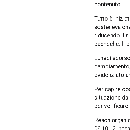
contenuto.
Tutto è inizia
sosteneva che
riducendo il n
bacheche. Il 
Lunedì scorso
cambiamento, 
evidenziato u
Per capire co
situazione da 
per verificare 
Reach organico
09.10.12, bas