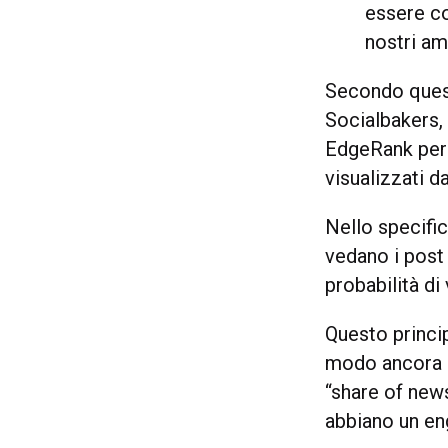
essere co
nostri am
Secondo quest
Socialbakers,
EdgeRank per r
visualizzati d
Nello specifi
vedano i post
probabilità d
Questo princi
modo ancora p
“share of news
abbiano un en