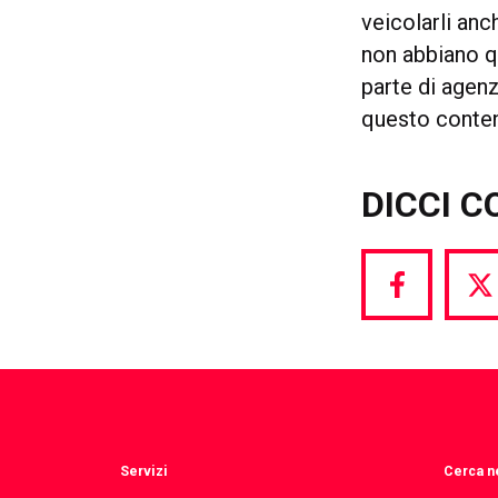
veicolarli anc
non abbiano qu
parte di agenz
questo conten
DICCI C
Share
S
via
vi
Facebook
T
Servizi
Cerca ne