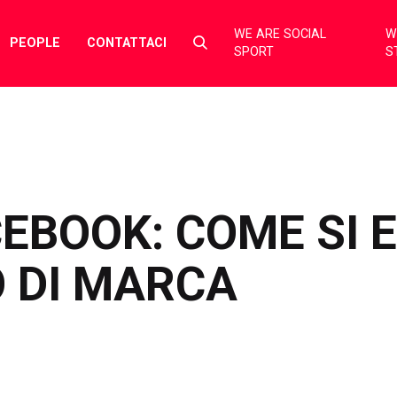
WE ARE SOCIAL
W
Select
PEOPLE
CONTATTACI
SPORT
S
to
toggle
search
form
EBOOK: COME SI E
 DI MARCA