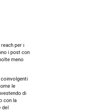
reach per i
ono i post con
 molte meno
 coinvolgenti
 come le
nvestendo di
o con la
 del