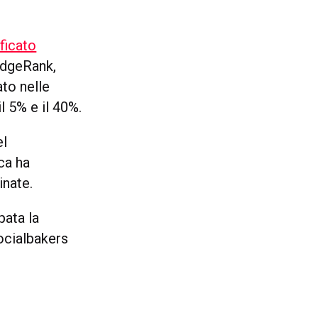
ficato
EdgeRank,
ato nelle
l 5% e il 40%.
l
ca ha
inate.
pata la
Socialbakers