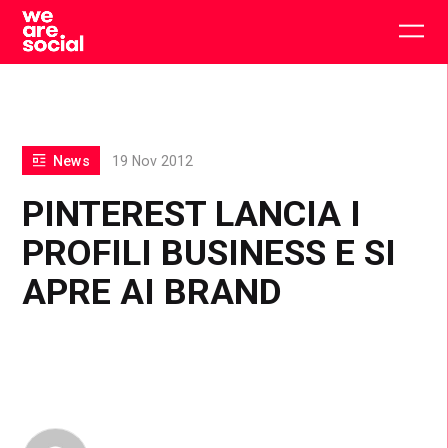
Skip
to
Togg
content
main
men
News
19 Nov 2012
PINTEREST LANCIA I
PROFILI BUSINESS E SI
APRE AI BRAND