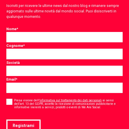
Iscriviti per ricevere le ultime news dal nostro blog e rimanere sempre
aggiornato sulle ultime novità dal mondo social. Puoi disiscriverti in
qualunque momento.
Nome
*
Cognome
*
Società
Email
*
Consent
*
Presa visione dell’
informativa sul trattamento dei dati personali
ai sensi
dell’art. 13 del GDPR, accetto la ricezione di comunicazioni pubblicitarie e
*
informative inerenti a servizi, prodotti o eventi di We Are Social.
Registrami