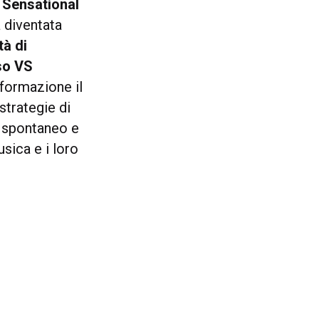
i
Sensational
 diventata
tà di
sso VS
sformazione il
 strategie di
, spontaneo e
sica e i loro