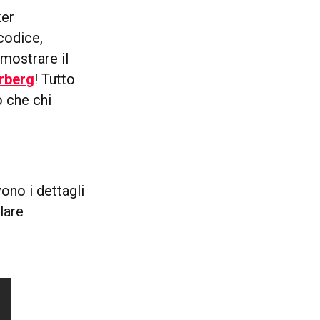
ker
codice,
imostrare il
rberg
! Tutto
 che chi
ono i dettagli
lare