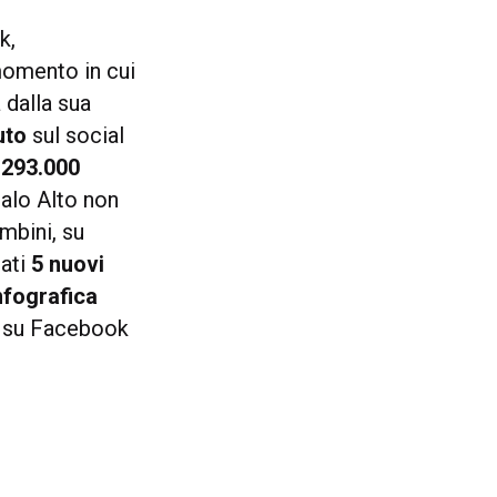
k,
momento in cui
 dalla sua
uto
sul social
i
293.000
Palo Alto non
mbini, su
eati
5 nuovi
nfografica
a su Facebook