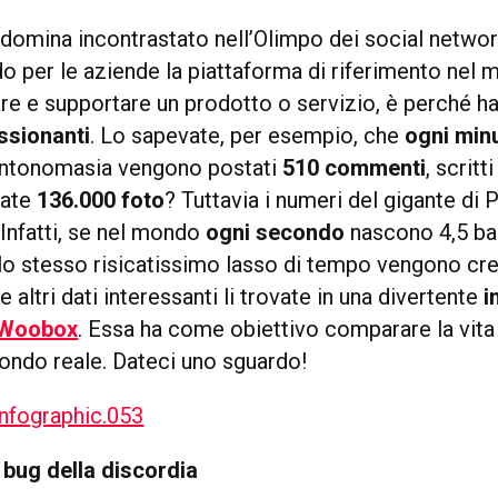
domina incontrastato nell’Olimpo dei social networ
o per le aziende la piattaforma di riferimento nel 
are e supportare un prodotto o servizio, è perché ha
ssionanti
. Lo sapevate, per esempio, che
ogni min
antonomasia vengono postati
510 commenti
, scritt
cate
136.000 foto
? Tuttavia i numeri del gigante di 
 Infatti, se nel mondo
ogni secondo
nascono 4,5 ba
o stesso risicatissimo lasso di tempo vengono cr
 e altri dati interessanti li trovate in una divertente
i
Woobox
. Essa ha come obiettivo comparare la vit
mondo reale. Dateci uno sguardo!
 bug della discordia