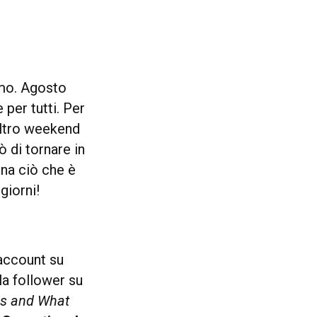
amo. Agosto
 per tutti. Per
 altro weekend
 di tornare in
gna ciò che è
giorni!
 account su
la follower su
Is and What