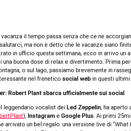
n vacanza il tempo passa senza che ce ne accorgi
r salutarci, ma non è detto che le vacanze siano finite
trato in ufficio questa settimana, ecco in arrivo un
i una buona dose di relax e divertimento. Prima però
montagna, o sul lago, passiamo brevemente in rasse
teressante nel frenetico
social web
in questi ultimi 
r: Robert Plant sbarca ufficialmente sui social
 il leggendario vocalist dei
Led Zeppelin
, ha aperto
ertPlant
),
Instagram
e
Google Plus
. Ai primi 25mi
e arrivato un bel regalo: una versione live di “
What 