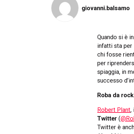
giovanni.balsamo
Quando si è i
infatti sta pe
chi fosse rien
per riprenders
spiaggia, in 
successo d’in
Roba da rocke
Robert Plant
,
Twitter
(
@Rob
Twitter è anch