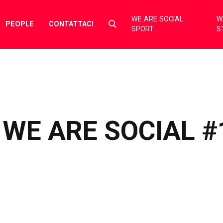
WE ARE SOCIAL
W
Select
PEOPLE
CONTATTACI
SPORT
S
to
toggle
search
form
WE ARE SOCIAL #