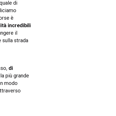
quale di
diciamo
orse è
tà incredibili
ngere il
 sulla strada
sso,
di
la più grande
 un modo
ttraverso