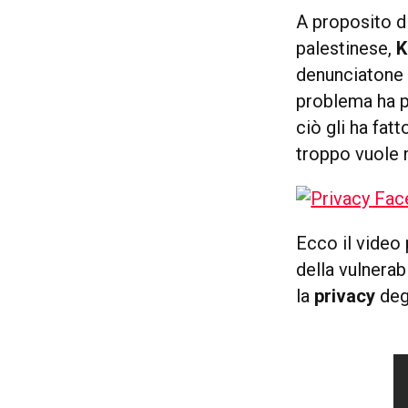
A proposito d
palestinese,
K
denunciatone l
problema ha p
ciò gli ha fat
troppo vuole n
Ecco il video
della vulnerab
la
privacy
degl