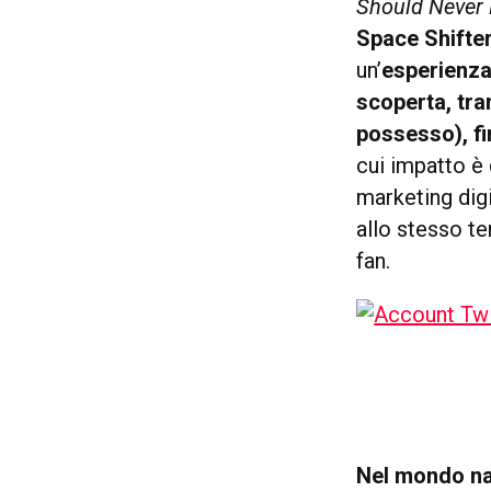
Should Never
Space Shifte
un’
esperienza 
scoperta, tra
possesso), fi
cui impatto è 
marketing digi
allo stesso te
fan.
Nel mondo na