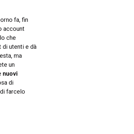
orno fa, fin
to account
ilo che
di utenti e dà
testa, ma
ete un
te
nuovi
osa di
 di farcelo