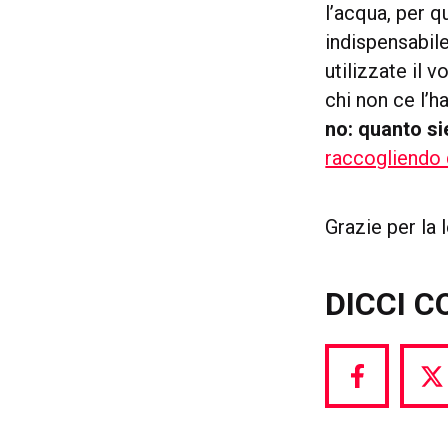
l’acqua, per 
indispensabil
utilizzate il 
chi non ce l’h
no: quanto si
raccogliendo q
Grazie per la
DICCI C
Share
S
via
vi
Facebook
T