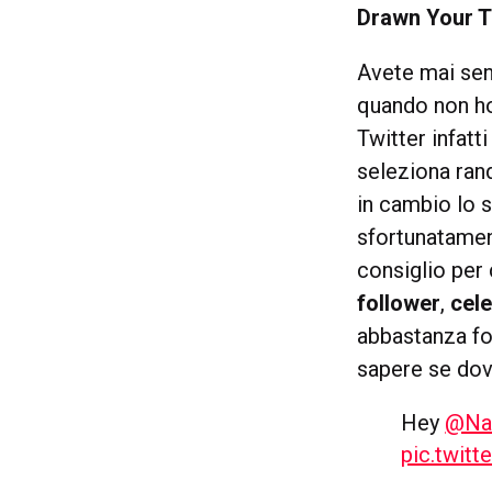
Drawn Your 
Avete mai sen
quando non h
Twitter infatti
seleziona ran
in cambio lo 
sfortunatamen
consiglio per
follower
,
cele
abbastanza fol
sapere se dov
Hey
@Na
pic.twit