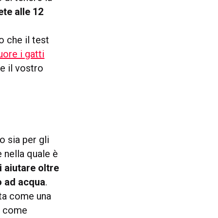
ete alle 12
 che il test
uore i gatti
e il vostro
 sia per gli
e nella quale è
 aiutare oltre
o ad acqua
.
lta come una
io come