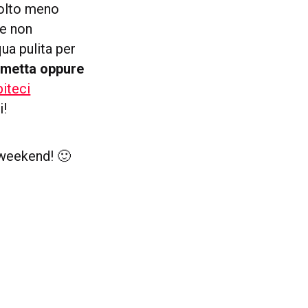
molto meno
he non
qua pulita per
mmetta oppure
piteci
i!
 weekend! 🙂