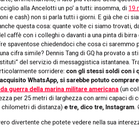
acciglio alla Ancelotti un po’ a tutti: insomma, di
19 m
oni e cash) non si parla tutti i giorni. E già che ci si
che questa cosa: quante volte ci siamo trovati, da
l caffè con i colleghi o davanti a una pinta di birra 
cifre spaventose chiedendoci che cosa ci saremmo p
a cifra simile? Dennis Tang di GQ ha provato a stil
ostituti” del servizio di messaggistica istantanea. Tr
articolarmente sorridere:
con gli stessi soldi con i 
acquisito WhatsApp, si sarebbe potuto comprare 
da guerra della marina militare americana
(un col
ezza per 25 metri di larghezza con armi capaci di c
 chilometri di distanza)
e tre, dico tre, Instagram
.
vvero divertente che potete vedere nella sua intere