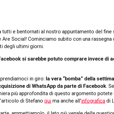
tutti e bentornati al nostro appuntamento del fine s
Are Social! Cominciamo subito con una rassegna d
i degli ultimi giorni.
Facebook si sarebbe potuto comprare invece di a
prendiamoci in giro:
la vera “bomba” della settima
acquisizione di WhatsApp da parte di Facebook
. S
niera più approfondita di questo argomento potete 
l’articolo di Stefano
qui
ma anche all’
infografica
di 
arte, ammettiamolo, il lato più venale della questio