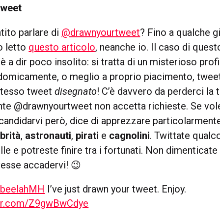
Tweet
tito parlare di
@drawnyourtweet
? Fino a qualche gi
o letto
questo articolo
, neanche io. Il caso di ques
 è a dir poco insolito: si tratta di un misterioso prof
domicamente, o meglio a proprio piacimento, tweet 
stesso tweet
disegnato
! C’è davvero da perderci la 
te @drawnyourtweet non accetta richieste. Se vol
 candidarvi però, dice di apprezzare particolarmen
brità
,
astronauti
,
pirati
e
cagnolini
. Twittate qualc
le e potreste finire tra i fortunati. Non dimenticate
esse accadervi! 😉
beelahMH
I’ve just drawn your tweet. Enjoy.
ter.com/Z9gwBwCdye