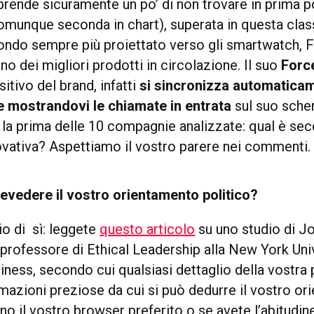
prende sicuramente un po’ di non trovare in prima p
munque seconda in chart), superata in questa class
mondo sempre più proiettato verso gli smartwatch, F
uno dei migliori prodotti in circolazione. Il suo
Forc
itivo del brand, infatti
si sincronizza automaticam
e mostrandovi le chiamate in entrata
sul suo scher
 la prima delle 10 compagnie analizzate: qual è se
novativa? Aspettiamo il vostro parere nei commenti.
revedere il vostro orientamento politico?
o di sì: leggete
questo articolo
su uno studio di J
, professore di Ethical Leadership alla New York Uni
ness, secondo cui qualsiasi dettaglio della vostra 
rmazioni preziose da cui si può dedurre il vostro o
ino il vostro browser preferito o se avete l’abitudine