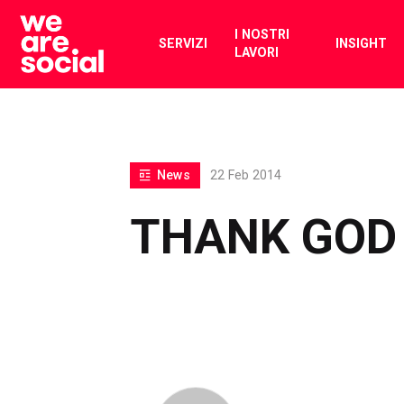
Skip
to
I NOSTRI
SERVIZI
INSIGHT
LAVORI
content
News
22 Feb 2014
THANK GOD 