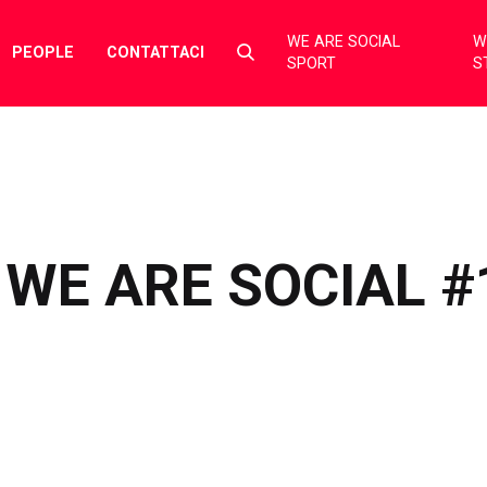
WE ARE SOCIAL
W
Select
PEOPLE
CONTATTACI
SPORT
S
to
toggle
search
form
WE ARE SOCIAL #