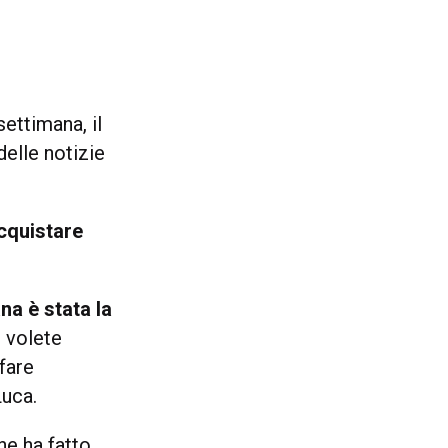
ettimana, il
elle notizie
cquistare
na è stata la
e volete
fare
Luca.
ne ha fatto