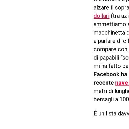
alzare il sopr
dollari
(tra azi
ammettiamo an
macchinetta de
a parlare di 
compare con un
di papabili “s
mi ha fatto p
Facebook ha 
recente
nave 
metri di lungh
bersagli a 100
È un lista da