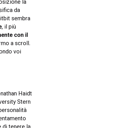
osizione la
ifica da
itbit sembra
e
, il più
ente con il
mo a scroll.
condo voi
onathan Haidt
versity Stern
personalità
rientamento
 di tenere la