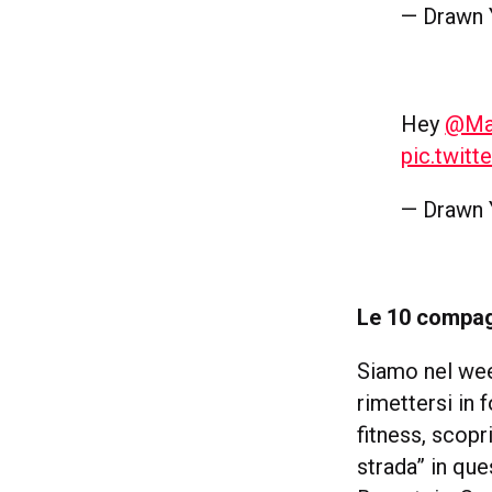
— Drawn 
Hey
@Ma
pic.twitt
— Drawn 
Le 10 compagn
Siamo nel wee
rimettersi in 
fitness, scop
strada” in qu