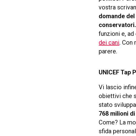
vostra scrivan
domande del P
conservatori
funzioni e, a
dei cani
. Con 
parere.
UNICEF Tap P
Vi lascio infi
obiettivi che 
stato sviluppa
768 milioni d
Come? La mod
sfida persona