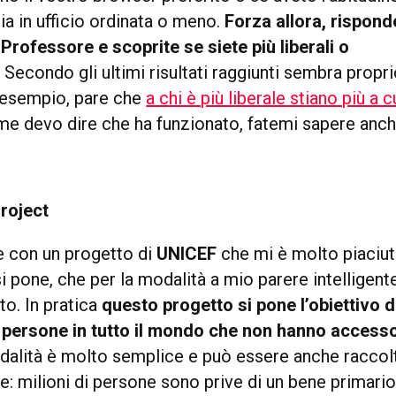
ia in ufficio ordinata o meno.
Forza allora, rispond
rofessore e scoprite se siete più liberali o
.
Secondo gli ultimi risultati raggiunti sembra proprio
d esempio, pare che
a chi è più liberale stiano più a c
me devo dire che ha funzionato, fatemi sapere anch
roject
ne con un progetto di
UNICEF
che mi è molto piaciuto
si pone, che per la modalità a mio parere intelligent
to. In pratica
questo progetto si pone l’obiettivo di
i persone in tutto il mondo che non hanno access
alità è molto semplice e può essere anche racco
le: milioni di persone sono prive di un bene primar