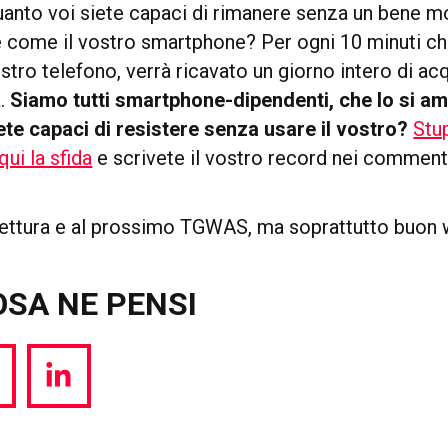
quanto voi siete capaci di rimanere senza un bene 
e come il vostro smartphone? Per ogni 10 minuti c
vostro telefono, verrà ricavato un giorno intero di ac
a.
Siamo tutti smartphone-dipendenti, che lo si a
ete capaci di resistere senza usare il vostro?
Stu
ui la sfida
e scrivete il vostro record nei comment
 lettura e al prossimo TGWAS, ma soprattutto buon
OSA NE PENSI
hare
Share
a
via
witter
LinkedIn