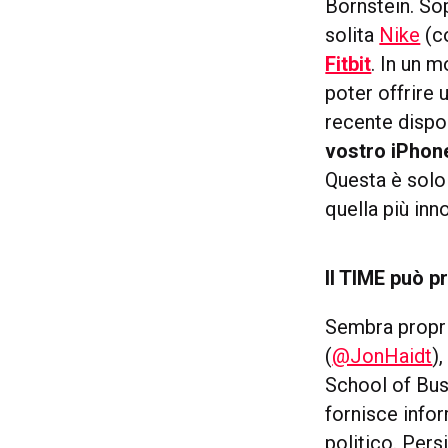
Bornstein. So
solita
Nike
(co
Fitbit
. In un 
poter offrire 
recente dispos
vostro iPhon
Questa è solo
quella più in
Il TIME può p
Sembra propri
(
@JonHaidt
)
School of Busi
fornisce info
politico. Pers