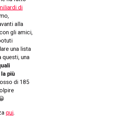
iliardi di
amo,
vanti alla
con gli amici,
otuti
are una lista
a questi, una
quali
la più
osso di 185
olpire
 😀
zza
qui
.