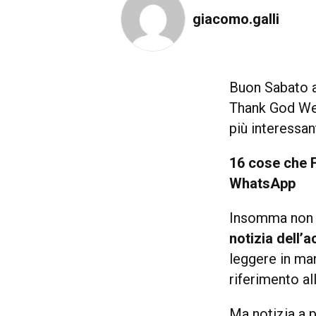
giacomo.galli
Buon Sabato a 
Thank God We 
più interessant
16 cose che 
WhatsApp
Insomma non 
notizia dell’
leggere in ma
riferimento al
Ma notizia a p