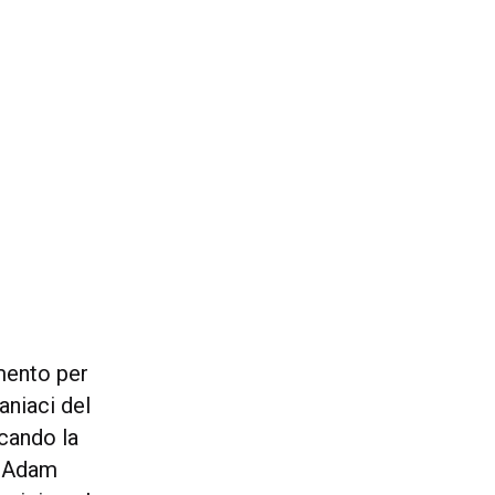
mento per
aniaci del
icando la
 Adam