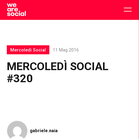
Skip
to
Togg
content
main
men
Mercoledì Social
11 Mag 2016
MERCOLEDÌ SOCIAL
#320
gabriele.naia