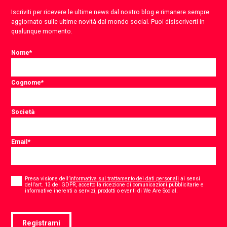
Iscriviti per ricevere le ultime news dal nostro blog e rimanere sempre
aggiornato sulle ultime novità dal mondo social. Puoi disiscriverti in
qualunque momento.
Nome
*
Cognome
*
Società
Email
*
Consent
*
Presa visione dell’
informativa sul trattamento dei dati personali
ai sensi
dell’art. 13 del GDPR, accetto la ricezione di comunicazioni pubblicitarie e
*
informative inerenti a servizi, prodotti o eventi di We Are Social.
Registrami