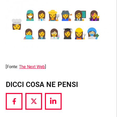
[Fonte:
The Next Web
]
DICCI COSA NE PENSI
Share
Share
Share
via
via
via
Facebook
Twitter
LinkedIn