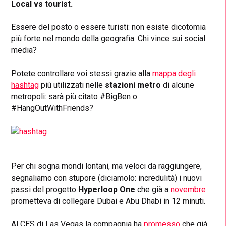
Local vs tourist.
Essere del posto o essere turisti: non esiste dicotomia
più forte nel mondo della geografia. Chi vince sui social
media?
Potete controllare voi stessi grazie alla
mappa degli
hashtag
più utilizzati nelle
stazioni metro
di alcune
metropoli: sarà più citato #BigBen o
#HangOutWithFriends?
Per chi sogna mondi lontani, ma veloci da raggiungere,
segnaliamo con stupore (diciamolo: incredulità) i nuovi
passi del progetto
Hyperloop One
che già a
novembre
prometteva di collegare Dubai e Abu Dhabi in 12 minuti.
Al CES di Las Vegas la compagnia ha
promesso
che già