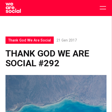
Skip
to
Togg
content
main
men
Thank God We Are Social
21 Gen 2017
THANK GOD WE ARE
SOCIAL #292