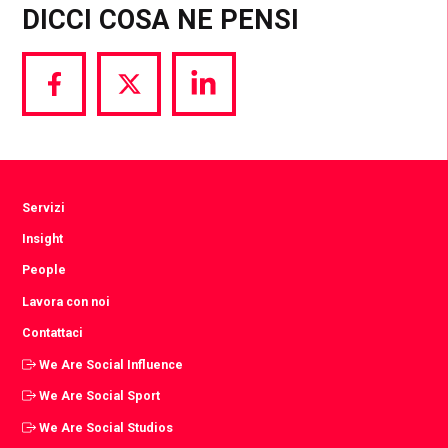
DICCI COSA NE PENSI
Share
Share
Share
via
via
via
Facebook
Twitter
LinkedIn
Servizi
Insight
People
Lavora con noi
Contattaci
We Are Social Influence
We Are Social Sport
We Are Social Studios