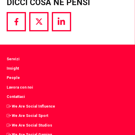
DICCI COSA NE PENSI
Share
Share
Share
via
via
via
Facebook
Twitter
LinkedIn
Servizi
Insight
People
Lavora con noi
Contattaci
We Are Social Influence
We Are Social Sport
We Are Social Studios
We Are Social Gaming