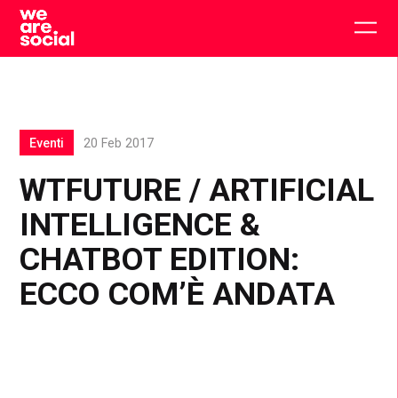
Skip
to
Togg
content
main
men
Eventi
20 Feb 2017
WTFUTURE / ARTIFICIAL
INTELLIGENCE &
CHATBOT EDITION:
ECCO COM’È ANDATA