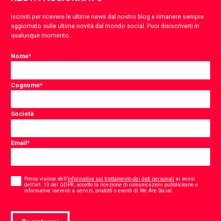
Iscriviti per ricevere le ultime news dal nostro blog e rimanere sempre
aggiornato sulle ultime novità dal mondo social. Puoi disiscriverti in
qualunque momento.
Nome
*
Cognome
*
Società
Email
*
Consent
*
Presa visione dell’
informativa sul trattamento dei dati personali
ai sensi
dell’art. 13 del GDPR, accetto la ricezione di comunicazioni pubblicitarie e
*
informative inerenti a servizi, prodotti o eventi di We Are Social.