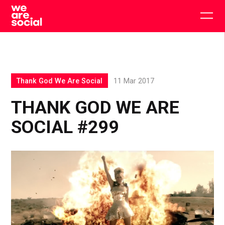
Skip
to
Togg
content
main
men
Thank God We Are Social
11 Mar 2017
THANK GOD WE ARE
SOCIAL #299