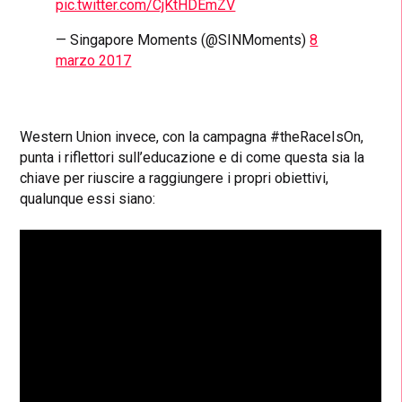
pic.twitter.com/CjKtHDEmZV
— Singapore Moments (@SINMoments)
8
marzo 2017
Western Union invece, con la campagna #theRaceIsOn,
punta i riflettori sull’educazione e di come questa sia la
chiave per riuscire a raggiungere i propri obiettivi,
qualunque essi siano: