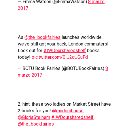
— Emma Watson (@EmmaWatson)
8 marzo
2017
As
@the_bookfairies
launches worldwide,
we’ve still got your back, London commuters!
Look out for
#IWDoursharedshelf
books
today!
pic.twitter.com/0IJ2qUGuFd
— BOTU Book Fairies (@BOTUBookFairies)
8
marzo 2017
2. hint: these two ladies on Market Street have
2 books for you!
@randomhouse
@GloriaSteinem
#IWDoursharedshelf
@the_bookfairies