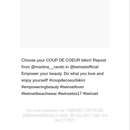
Choose your COUP DE COEUR bikini! Repost
from @martina__rando in @twinsetofficial
Empower your beauty. Do what you love and
enjoy yourself! #coupdecoeurbikini
#empoweringbeauty #twinsetlover
#twinsetbeachwear #twinsetss17 #twinset
Un post condiviso da TWINSET OFFICIAL
(@twinsetofficial) in data: 26 Giu 2017 alle ore
04:17 PDT