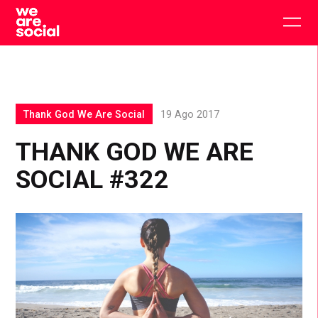
Skip
to
Togg
content
main
men
Thank God We Are Social
19 Ago 2017
THANK GOD WE ARE
SOCIAL #322