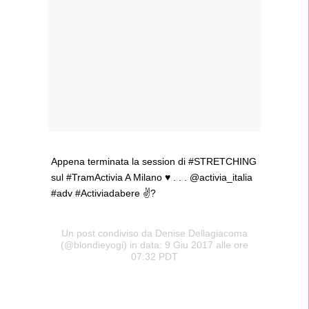
Appena terminata la session di #STRETCHING
sul #TramActivia A Milano ♥ . . . @activia_italia
#adv #Activiadabere ✌?️
Un post condiviso da Denise Dellagiacoma
(@blondieyogi) in data: 9 Giu 2017 alle ore
07:32 PDT