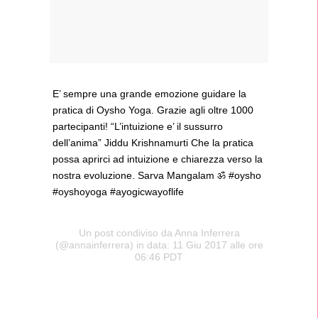
E’ sempre una grande emozione guidare la
pratica di Oysho Yoga. Grazie agli oltre 1000
partecipanti! “L’intuizione e’ il sussurro
dell’anima” Jiddu Krishnamurti Che la pratica
possa aprirci ad intuizione e chiarezza verso la
nostra evoluzione. Sarva Mangalam ॐ #oysho
#oyshoyoga #ayogicwayoflife
Un post condiviso da Anna Inferrera
(@annainferrera) in data: 11 Giu 2017 alle ore
06:46 PDT