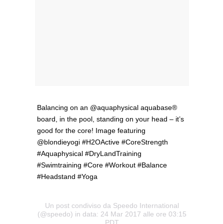
Balancing on an @aquaphysical aquabase®
board, in the pool, standing on your head – it’s
good for the core! Image featuring
@blondieyogi #H2OActive #CoreStrength
#Aquaphysical #DryLandTraining
#Swimtraining #Core #Workout #Balance
#Headstand #Yoga
Un post condiviso da Speedo International
(@speedo) in data: 24 Mar 2017 alle ore 03:15
PDT