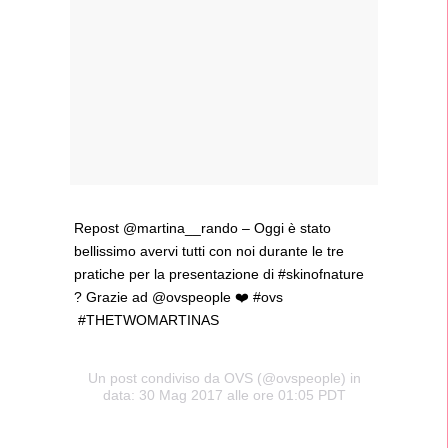
Repost @martina__rando – Oggi è stato
bellissimo avervi tutti con noi durante le tre
pratiche per la presentazione di #skinofnature
? Grazie ad @ovspeople ❤️ #ovs
#THETWOMARTINAS
Un post condiviso da OVS (@ovspeople) in
data: 30 Mag 2017 alle ore 01:05 PDT