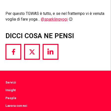
Per questo TGWAS è tutto, e se nel frattempo vi è venuta
voglia di fare yoga…
@sparklingyogi
😉
DICCI COSA NE PENSI
Share
Share
Share
via
via
via
Facebook
Twitter
LinkedIn
Servizi
Insight
People
Lavora con noi