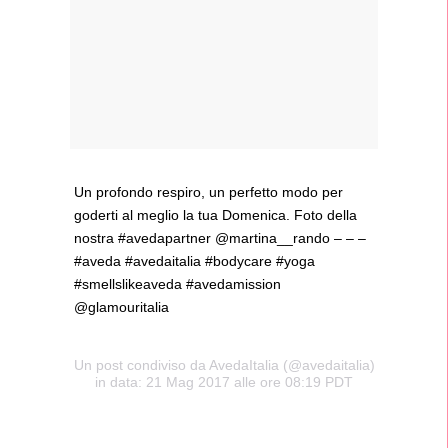
Un profondo respiro, un perfetto modo per
goderti al meglio la tua Domenica. Foto della
nostra #avedapartner @martina__rando – – –
#aveda #avedaitalia #bodycare #yoga
#smellslikeaveda #avedamission
@glamouritalia
Un post condiviso da AvedaItalia (@avedaitalia)
in data: 21 Mag 2017 alle ore 08:19 PDT