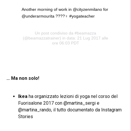
Another morning of work in @cityzenmilano for
@underarmourita ????‍♀️ #yogateacher
Un post condiviso da #beamazza
(@beamazzatrainer) in data: 21 Lug 2017 alle
ore 06:03 PDT
… Ma non solo!
Ikea
ha organizzato lezioni di yoga nel corso del
Fuorisalone 2017 con @martina_sergi e
@martina_rando, il tutto documentato da Instagram
Stories