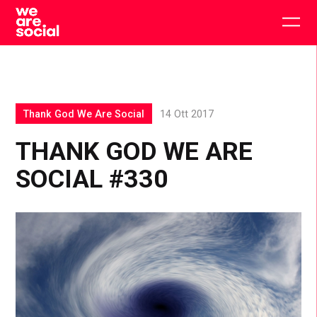
Skip
to
Togg
content
main
men
Thank God We Are Social
14 Ott 2017
THANK GOD WE ARE
SOCIAL #330