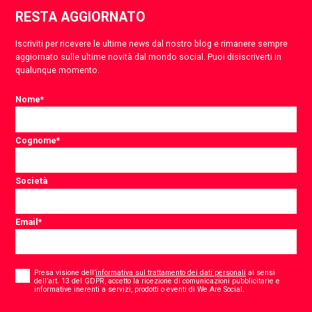
RESTA AGGIORNATO
Iscriviti per ricevere le ultime news dal nostro blog e rimanere sempre
aggiornato sulle ultime novità dal mondo social. Puoi disiscriverti in
qualunque momento.
Nome
*
Cognome
*
Società
Email
*
Consent
*
Presa visione dell’
informativa sul trattamento dei dati personali
ai sensi
dell’art. 13 del GDPR, accetto la ricezione di comunicazioni pubblicitarie e
*
informative inerenti a servizi, prodotti o eventi di We Are Social.