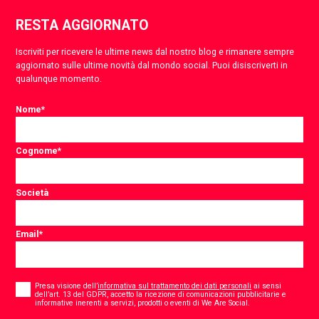
RESTA AGGIORNATO
Iscriviti per ricevere le ultime news dal nostro blog e rimanere sempre
aggiornato sulle ultime novità dal mondo social. Puoi disiscriverti in
qualunque momento.
Nome
*
Cognome
*
Società
Email
*
Consent
*
Presa visione dell’
informativa sul trattamento dei dati personali
ai sensi
dell’art. 13 del GDPR, accetto la ricezione di comunicazioni pubblicitarie e
*
informative inerenti a servizi, prodotti o eventi di We Are Social.