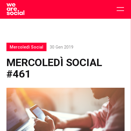
Skip
to
Togg
content
main
men
Mercoledì Social
30 Gen 2019
MERCOLEDÌ SOCIAL
#461