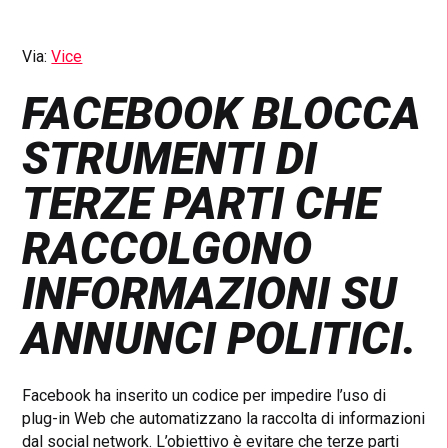
Via:
Vice
FACEBOOK BLOCCA
STRUMENTI DI
TERZE PARTI CHE
RACCOLGONO
INFORMAZIONI SU
ANNUNCI POLITICI.
Facebook ha inserito un codice per impedire l’uso di
plug-in Web che automatizzano la raccolta di informazioni
dal social network. L’obiettivo è evitare che terze parti