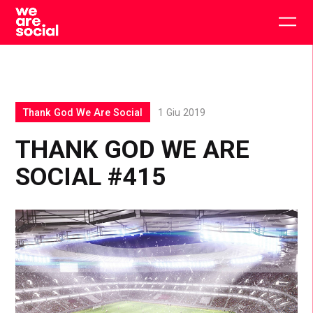
Skip
to
Togg
content
main
men
Thank God We Are Social
1 Giu 2019
THANK GOD WE ARE
SOCIAL #415