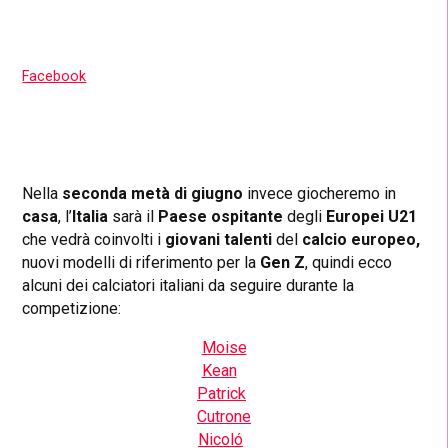
Facebook
Nella
seconda
metà
di
giugno
invece giocheremo in
casa
, l’
Italia
sarà il
Paese ospitante
degli
Europei U21
che vedrà coinvolti i
giovani talenti
del
calcio
europeo,
nuovi modelli di riferimento per la
Gen Z
, quindi ecco
alcuni dei calciatori italiani da seguire durante la
competizione:
Moise
Kean
Patrick
Cutrone
Nicoló