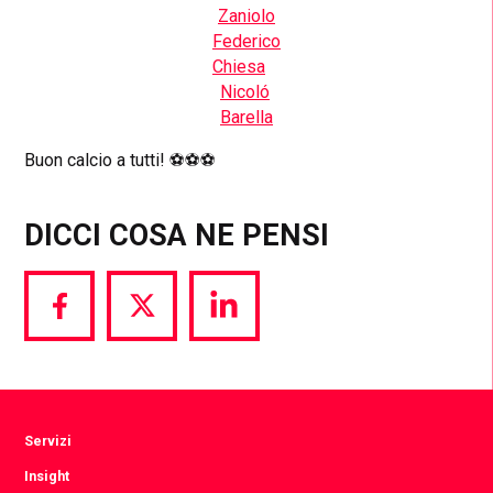
Zaniolo
Federico
Chiesa
Nicoló
Barella
Buon calcio a tutti! ⚽⚽⚽
DICCI COSA NE PENSI
Share
Share
Share
via
via
via
Facebook
Twitter
LinkedIn
Servizi
Insight