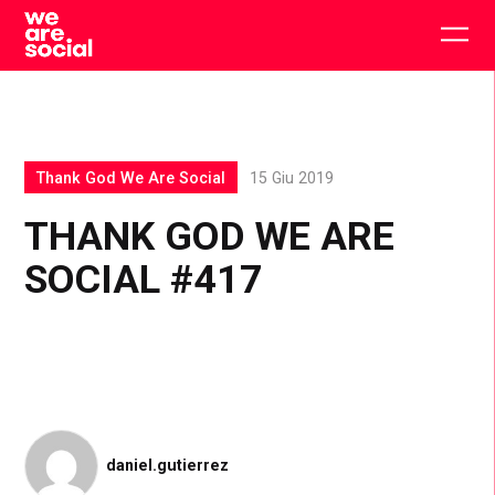
Skip
to
Togg
content
main
men
Thank God We Are Social
15 Giu 2019
THANK GOD WE ARE
SOCIAL #417
daniel.gutierrez