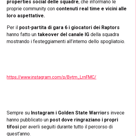
properties social delle squadre
, che informano le
proprie community con
contenuti real time e vicini alle
loro aspettative.
Per il
post-partita di gara 6 i giocatori dei Raptors
hanno fatto un
takeover del canale IG
della squadra
mostrando i festeggiamenti all’interno dello spogliatoio.
https://www.instagram.com/p/Bytm_LrnFMC/
Sempre su
Instagram i Golden State Warrior
s invece
hanno pubblicato un
post dove ringraziano i propri
tifosi
per averli seguiti durante tutto il percorso di
quest’anno.