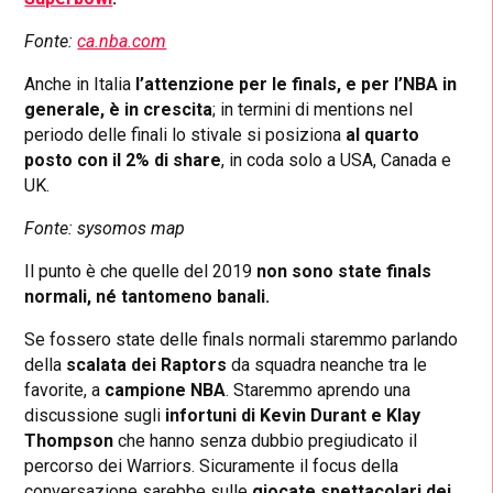
Fonte:
ca.nba.com
Anche in Italia
l’attenzione per le finals, e per l’NBA in
generale, è in crescita
; in termini di mentions nel
periodo delle finali lo stivale si posiziona
al quarto
posto con il 2% di share
, in coda solo a USA, Canada e
UK.
Fonte: sysomos map
Il punto è che quelle del 2019
non sono state finals
normali, né tantomeno banali.
Se fossero state delle finals normali staremmo parlando
della
scalata dei Raptors
da squadra neanche tra le
favorite, a
campione NBA
. Staremmo aprendo una
discussione sugli
infortuni di Kevin Durant e Klay
Thompson
che hanno senza dubbio pregiudicato il
percorso dei Warriors. Sicuramente il focus della
conversazione sarebbe sulle
giocate spettacolari dei