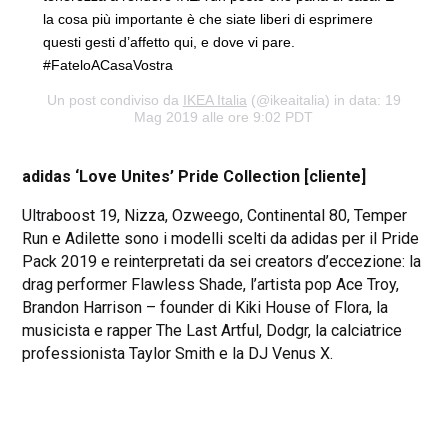
la cosa più importante è che siate liberi di esprimere
questi gesti d’affetto qui, e dove vi pare.
#FateloACasaVostra
Un post condiviso da
IKEA Italia
(@ikeaitalia) in data: 19
Mag 2019 alle ore 9:02 PDT
adidas ‘Love Unites’ Pride Collection [cliente]
Ultraboost 19, Nizza, Ozweego, Continental 80, Temper
Run e Adilette sono i modelli scelti da adidas per il Pride
Pack 2019 e reinterpretati da sei creators d’eccezione: la
drag performer Flawless Shade, l’artista pop Ace Troy,
Brandon Harrison – founder di Kiki House of Flora, la
musicista e rapper The Last Artful, Dodgr, la calciatrice
professionista Taylor Smith e la DJ Venus X.