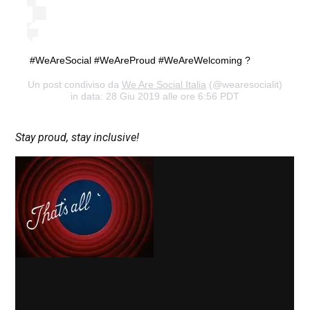
#WeAreSocial #WeAreProud #WeAreWelcoming ?
Un post condiviso da
We Are Social Italia
(@wearesocialit)
in data: 28 Giu 2019 alle ore 6:56 PDT
Stay proud, stay inclusive!