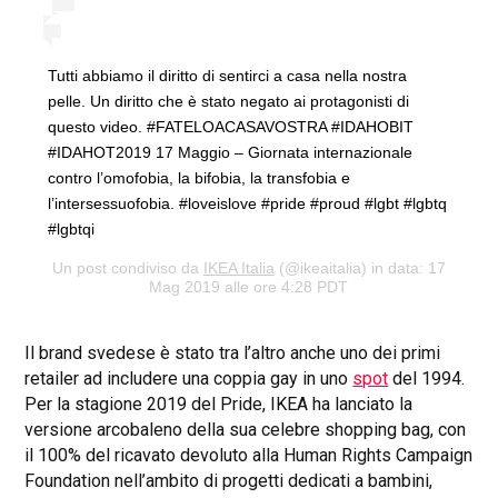
Tutti abbiamo il diritto di sentirci a casa nella nostra
pelle. Un diritto che è stato negato ai protagonisti di
questo video. #FATELOACASAVOSTRA #IDAHOBIT
#IDAHOT2019 17 Maggio – Giornata internazionale
contro l’omofobia, la bifobia, la transfobia e
l’intersessuofobia. #loveislove #pride #proud #lgbt #lgbtq
#lgbtqi
Un post condiviso da
IKEA Italia
(@ikeaitalia) in data: 17
Mag 2019 alle ore 4:28 PDT
Il brand svedese è stato tra l’altro anche uno dei primi
retailer ad includere una coppia gay in uno
spot
del 1994.
Per la stagione 2019 del Pride, IKEA ha lanciato la
versione arcobaleno della sua celebre shopping bag, con
il 100% del ricavato devoluto alla Human Rights Campaign
Foundation nell’ambito di progetti dedicati a bambini,