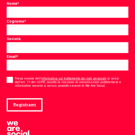
Nome
*
Cognome
*
Società
Email
*
Consent
*
Presa visione dell’
informativa sul trattamento dei dati personali
ai sensi
dell’art. 13 del GDPR, accetto la ricezione di comunicazioni pubblicitarie e
*
informative inerenti a servizi, prodotti o eventi di We Are Social.
Registrami