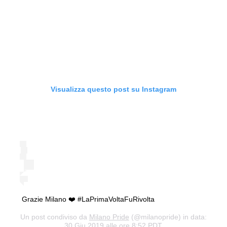
Visualizza questo post su Instagram
Grazie Milano ❤️ #LaPrimaVoltaFuRivolta
Un post condiviso da
Milano Pride
(@milanopride) in data:
30 Giu 2019 alle ore 8:52 PDT