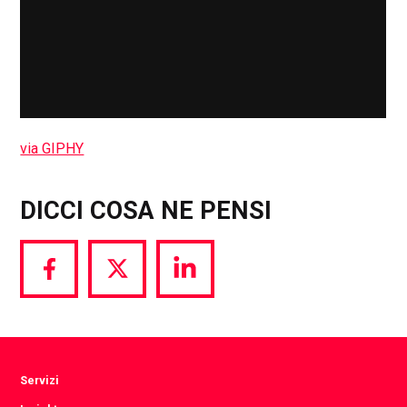
via GIPHY
DICCI COSA NE PENSI
Share
Share
Share
via
via
via
Facebook
Twitter
LinkedIn
Servizi