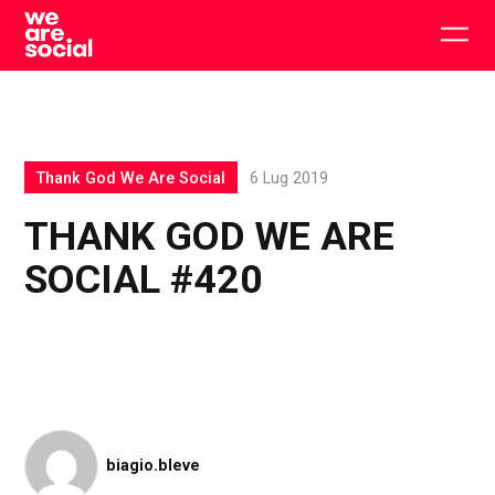
Skip
to
Togg
content
main
men
Thank God We Are Social
6 Lug 2019
THANK GOD WE ARE
SOCIAL #420
biagio.bleve