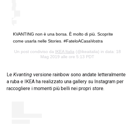
KVANTING non è una borsa. È molto di più. Scoprite
come usarla nelle Stories. #FateloACasaVostra
Un post condiviso da
IKEA Italia
(@ikeaitalia) in data: 18
Mag 2019 alle ore 5:13 PDT
Le
Kvanting
versione rainbow sono andate letteralmente
a ruba e IKEA ha realizzato una gallery su Instagram per
raccogliere i momenti più belli nei propri store.