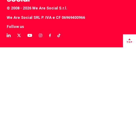
© 2008 - 2026 We Are Social S.r.l.
We Are Social SRL P. IVA e CF 06969400966
Follow us
View
View
View
View
View
View
our
our
our
our
our
our
TOP
LinkedIn
Twitter
YouTube
instagram
TikTok
Facebook
profile
profile
channel
profile
account
profile