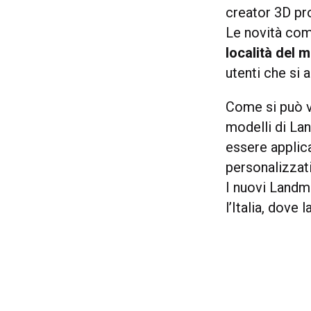
creator 3D pro
Le novità co
località del 
utenti che si 
Come si può v
modelli di La
essere applic
personalizzati 
I nuovi Landma
l’Italia, dove 