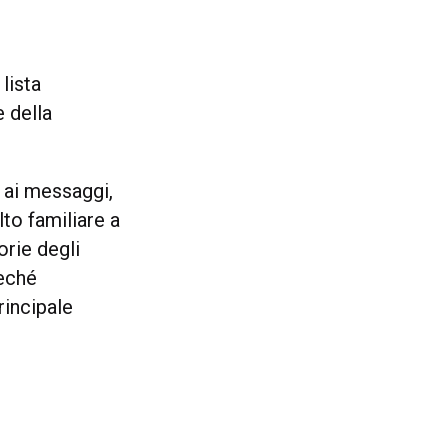
i
lista
e della
 ai messaggi,
to familiare a
orie degli
reché
rincipale