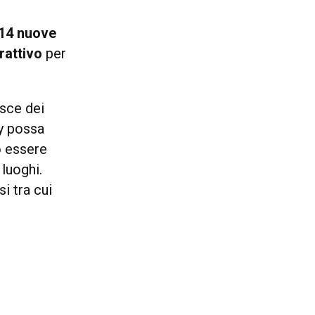
14 nuove
erattivo
per
sce dei
y possa
o essere
i luoghi.
i tra cui