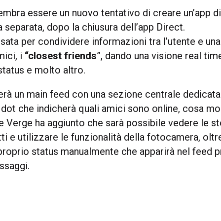
embra essere un nuovo tentativo di creare un’app d
 separata, dopo la chiusura dell’app Direct.
ata per condividere informazioni tra l’utente e una 
mici, i
“closest friends
”, dando una visione real tim
status e molto altro.
erà un main feed con una sezione centrale dedicata
dot che indicherà quali amici sono online, cosa mol
 Verge ha aggiunto che sarà possibile vedere le st
tti e utilizzare le funzionalità della fotocamera, olt
 proprio status manualmente che apparirà nel feed p
ssaggi.