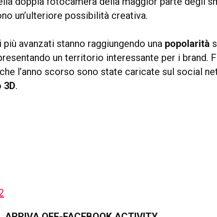
della doppia fotocamera della maggior parte degli 
no un’ulteriore possibilità creativa.
vi più avanzati stanno raggiungendo una
popolarità
s
resentando un territorio interessante per i brand.
to che l’anno scorso sono state caricate sul social n
o 3D
.
2
O, ARRIVA OFF-FACEBOOK ACTIVITY