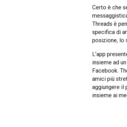
Certo è che s
messaggistica
Threads è pens
specifica di a
posizione, lo 
L’app present
insieme ad un 
Facebook. The
amici più stre
aggiungere il
insieme ai me