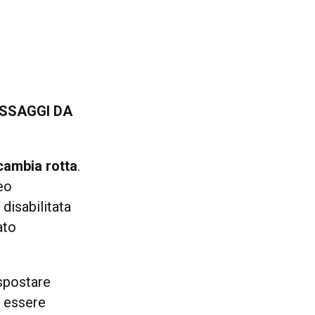
ESSAGGI DA
cambia rotta
.
deo
disabilitata
ato
spostare
o essere