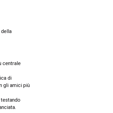
 della
ù centrale
ica di
 gli amici più
a testando
anciata.