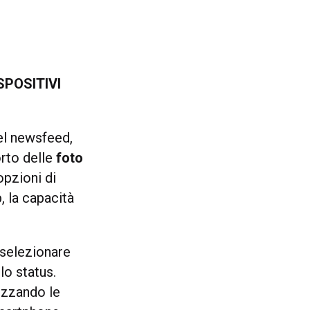
SPOSITIVI
el newsfeed,
orto delle
foto
opzioni di
, la capacità
 selezionare
lo status.
izzando le