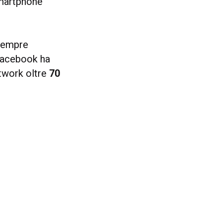
smartphone
empre
 Facebook ha
etwork oltre
70