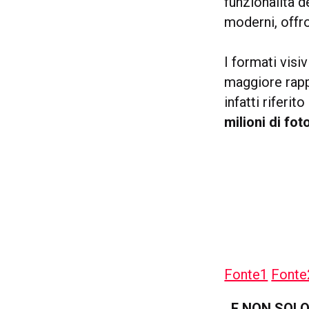
funzionalità 
moderni, offro
I formati visi
maggiore rapp
infatti riferi
milioni di fot
Fonte1
Fonte
..E NON SOL