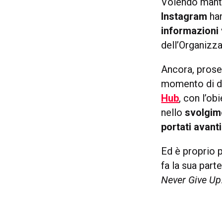
Volendo mant
Instagram
han
informazioni
dell’Organizza
Ancora, proseg
momento di dif
Hub
, con l’ob
nello
svolgime
portati avant
Ed è proprio 
fa la sua part
Never Give Up