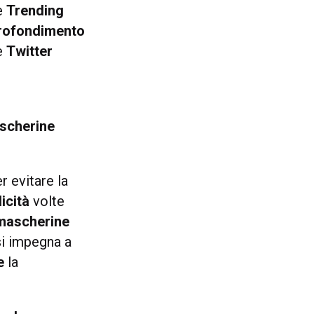
e
Trending
rofondimento
re
Twitter
ascherine
er evitare la
icità
volte
mascherine
si impegna a
e
la