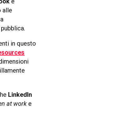
ook
e
 alle
ia
 pubblica.
enti in questo
esources
 dimensioni
illamente
che
LinkedIn
n at work
e