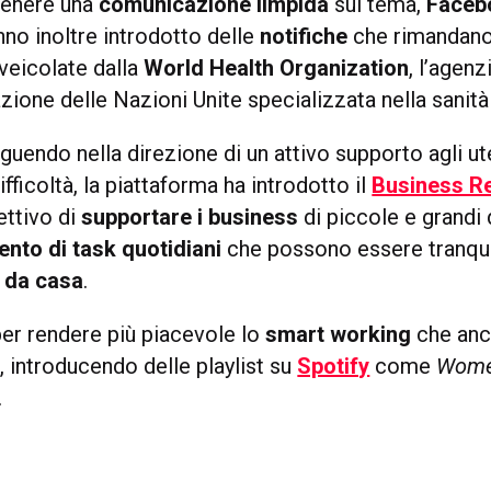
enere una
comunicazione limpida
sul tema,
Faceb
no inoltre introdotto delle
notifiche
che rimandano
veicolate dalla
World Health Organization
, l’agenz
zione delle Nazioni Unite specializzata nella sanità
uendo nella direzione di un attivo supporto agli ut
ficoltà, la piattaforma ha introdotto il
Business R
iettivo di
supportare i business
di piccole e grandi
nto di task quotidiani
che possono essere tranqu
i da casa
.
per rendere più piacevole lo
smart working
che an
e, introducendo delle playlist su
Spotify
come
Wome
.