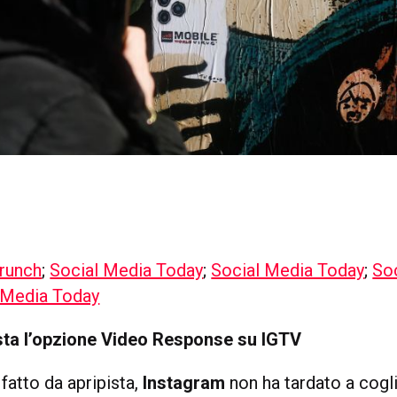
runch
;
Social Media Today
;
Social Media Today
;
So
 Media Today
sta l’opzione Video Response su IGTV
fatto da apripista,
Instagram
non ha tardato a cogl