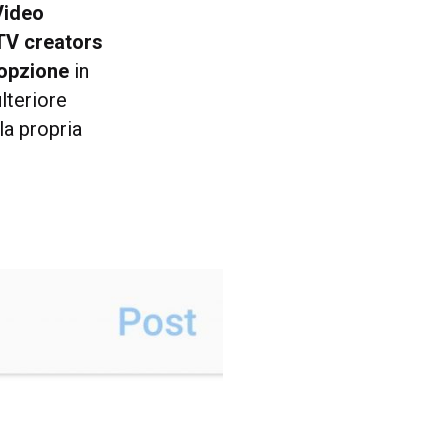
Video
GTV creators
l’opzione
in
lteriore
la propria