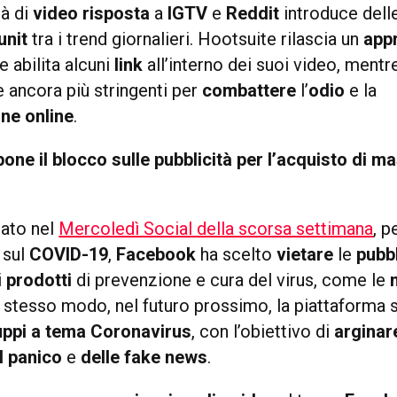
à di
video risposta
a
IGTV
e
Reddit
introduce dell
unit
tra i trend giornalieri. Hootsuite rilascia un
app
he abilita alcuni
link
all’interno dei suoi video, ment
 ancora più stringenti per
combattere
l’
odio
e la
ne online
.
ne il blocco sulle pubblicità per l’acquisto di m
ato nel
Mercoledì Social della scorsa settimana
, p
sul
COVID-19
,
Facebook
ha scelto
vietare
le
pubbl
i
prodotti
di prevenzione e cura del virus, come le
o stesso modo, nel futuro prossimo, la piattaforma 
uppi a tema Coronavirus
, con l’obiettivo di
arginar
l panico
e
delle fake news
.