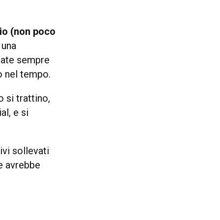
io (non poco
 una
ntate sempre
to nel tempo.
 si trattino,
al, e si
ivi sollevati
e avrebbe