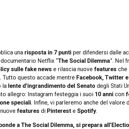
blica una
risposta in 7 punti
per difendersi dalle a
 documentario Netflix “
The Social Dilemma
”. Nel 
licy sulle fake news
e rilascia nuove
features
che 
t
. Tutto questo accade mentre
Facebook, Twitter 
o la
lente d’ingrandimento del Senato
degli Stati U
to allegro: Instagram festeggia i suoi
10 anni
con
f
cone
speciali
. Infine, vi parleremo anche del valore 
e nuove
features
di
Pinterest
e
Spotify
.
onde a The Social Dilemma, si prepara all’Electi