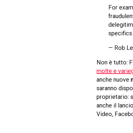
For examp
fraudulen
delegitim
specifics
— Rob Le
Non è tutto: 
molte e varie
anche nuove
saranno dispo
proprietario:
anche il lanci
Video, Facebo