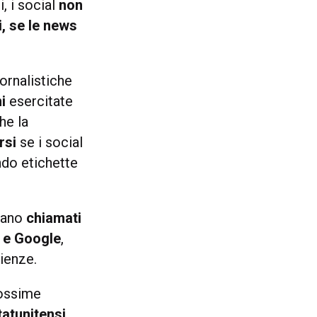
i, i social
non
i, se le news
iornalistiche
i
esercitate
he la
rsi
se i social
do etichette
gano
chiamati
r e Google
,
dienze.
rossime
tatunitensi
,