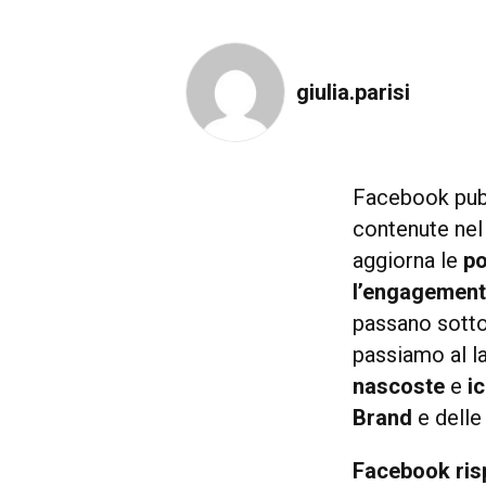
giulia.parisi
Facebook pub
contenute nel
aggiorna le
po
l’engagemen
passano sott
passiamo al la
nascoste
e
i
Brand
e dell
Facebook risp