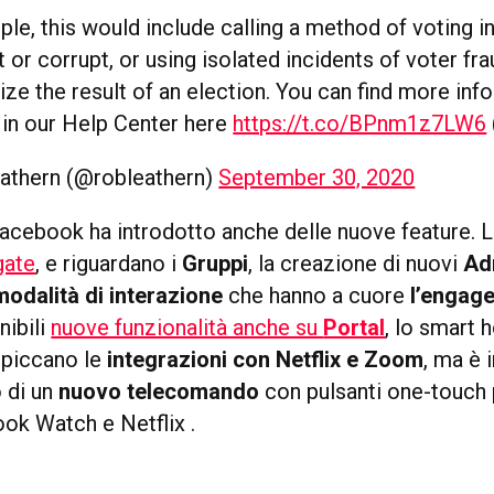
le, this would include calling a method of voting i
t or corrupt, or using isolated incidents of voter fra
ize the result of an election. You can find more inf
 in our Help Center here
https://t.co/BPnm1z7LW6
athern (@robleathern)
September 30, 2020
Facebook ha introdotto anche delle nuove feature. 
gate
, e riguardano i
Gruppi
, la creazione di nuovi
Ad
modalità di interazione
che hanno a cuore
l’engag
nibili
nuove funzionalità anche su
Portal
, lo smart
 spiccano le
integrazioni con Netflix e Zoom
, ma è 
o di un
nuovo telecomando
con pulsanti one-touch
ok Watch e Netflix .