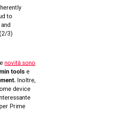
nherently
ud to
o and
(2/3)
Le
novità sono
min tools
e
ement.
Inoltre,
 home device
interessante
 per Prime