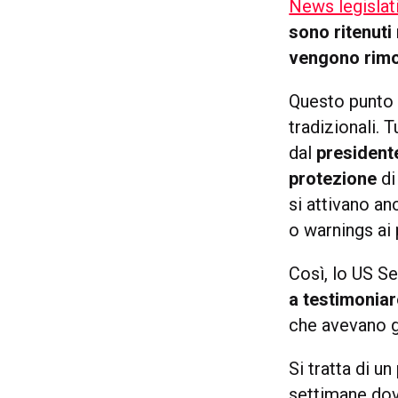
News legislat
sono ritenuti
vengono rimo
Questo punto n
tradizionali. T
dal
president
protezione
di
si attivano a
o warnings ai 
Così, lo US 
a testimoniar
che avevano gi
Si tratta di un
settimane dov