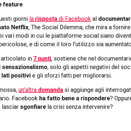
e feature
questi giorni
la
risposta
di Facebook
al
documentar
mato Netflix
, The Social Dilemma, che mira a fornire
i vari modi in cui le piattaforme social siano dive
 pericolose, e di come il loro l’utilizzo sia aumenta
articolato in
7 punti
, sostiene che nel documentario
i
sensazionalismo
, solo gli aspetti negativi del soci
lati positivi
e gli sforzi fatti per migliorarsi.
 mossa,
un’altra
domanda
si aggiunge agli interrogat
ario. Facebook
ha fatto bene a rispondere
? Oppur
 lasciar
sgonfiare
la crisi senza intervenire?