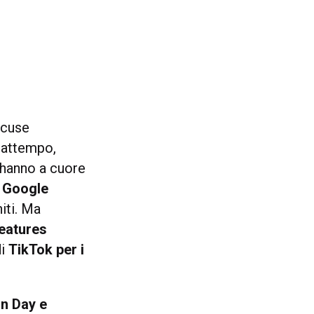
ccuse
frattempo,
hanno a cuore
e Google
niti. Ma
eatures
di
TikTok per i
on Day e