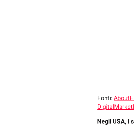
Fonti:
AboutF
DigitalMarke
Negli USA, i 