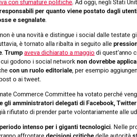
iva con sfumature politiche
. Ad oggi, negli Stati Unit
 responsabili per quanto viene postato dagli utent
sse e segnalate
.
on è una novità e distingue i social dalle testate g
uttavia, è tornato alla ribalta in seguito alle
pression
e
.
Trump
aveva dichiarato a maggio
di quest’anno c
 cui godono i social network
non dovrebbe applica
nche
con un ruolo editoriale
, per esempio aggiungen
post o ai tweet.
Senate Commerce Committee ha votato perché ven
e gli amministratori delegati di Facebook, Twitte
à rifiutato di prender parte volontariamente alle u
periodo intenso per i giganti tecnologici
. Nelle p
ranno affrontare
decisioni critiche
delle autorità
s