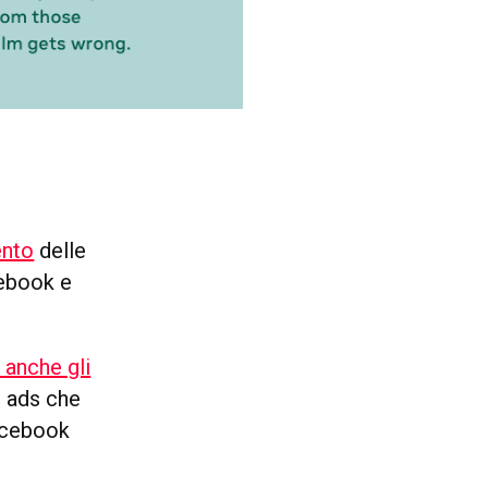
ento
delle
cebook e
 anche gli
i ads che
Facebook