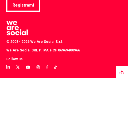
Registrami
© 2008 - 2026 We Are Social S.r.l.
We Are Social SRL P. IVA e CF 06969400966
Follow us
View
View
View
View
View
View
our
our
our
our
our
our
TOP
LinkedIn
Twitter
YouTube
instagram
TikTok
Facebook
profile
profile
channel
profile
account
profile