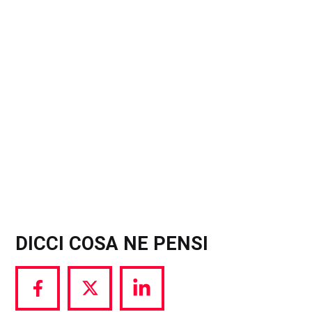
DICCI COSA NE PENSI
Share
Share
Share
via
via
via