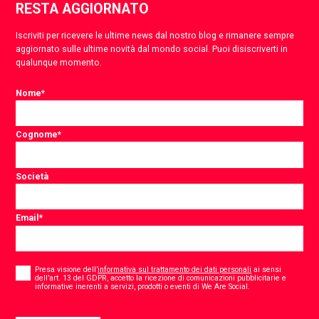
RESTA AGGIORNATO
Iscriviti per ricevere le ultime news dal nostro blog e rimanere sempre
aggiornato sulle ultime novità dal mondo social. Puoi disiscriverti in
qualunque momento.
Nome
*
Cognome
*
Società
Email
*
Consent
*
Presa visione dell’
informativa sul trattamento dei dati personali
ai sensi
dell’art. 13 del GDPR, accetto la ricezione di comunicazioni pubblicitarie e
*
informative inerenti a servizi, prodotti o eventi di We Are Social.