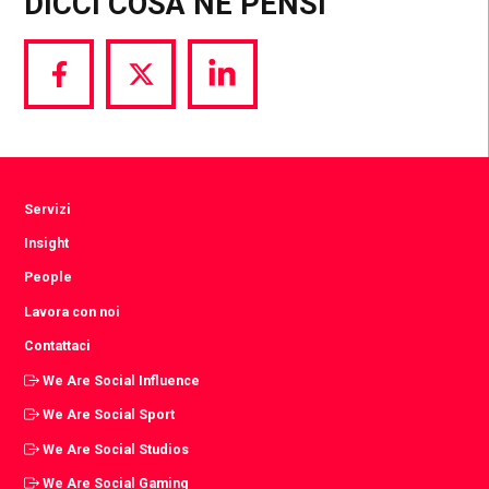
DICCI COSA NE PENSI
Share
Share
Share
via
via
via
Facebook
Twitter
LinkedIn
Servizi
Insight
People
Lavora con noi
Contattaci
We Are Social Influence
We Are Social Sport
We Are Social Studios
We Are Social Gaming