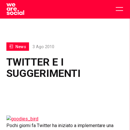
Skip
to
Togg
content
main
men
News
3 Ago 2010
TWITTER E I
SUGGERIMENTI
Pochi giorni fa Twitter ha iniziato a implementare una