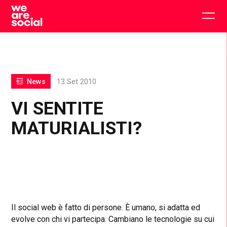
Skip
to
Togg
content
main
men
News
13 Set 2010
VI SENTITE
MATURIALISTI?
Il social web è fatto di persone. È umano, si adatta ed
evolve con chi vi partecipa. Cambiano le tecnologie su cui