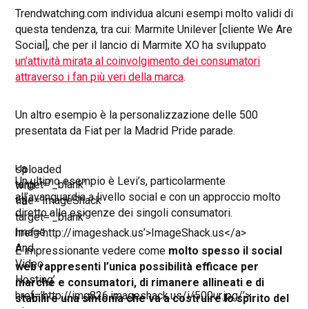
Trendwatching.com individua alcuni esempi molto validi di
questa tendenza, tra cui: Marmite Unilever [cliente We Are
Social], che per il lancio di Marmite XO ha sviluppato
un’attività mirata al coinvolgimento dei consumatori
attraverso i fan più veri della marca
.
Un altro esempio è la personalizzazione delle 500
presentata da Fiat per la Madrid Pride parade.
<a
Uploaded
Un ultimo esempio è Levi’s, particolarmente
target=’_blank’
with
all’avanguardia a livello social e con un approccio molto
title=’ImageShack
<a
diretto alle esigenze dei singoli consumatori.
–
target=’_blank’
Image
href=’http://imageshack.us’>ImageShack.us</a>
And
È impressionante vedere come
molto spesso il social
Video
web rappresenti l’unica possibilità efficace per
Hosting’
marche e consumatori, di rimanere allineati e di
href=’http://img826.imageshack.us/i/500ur.jpg/’>
stabilire una sintonia che va a costruire lo spirito del