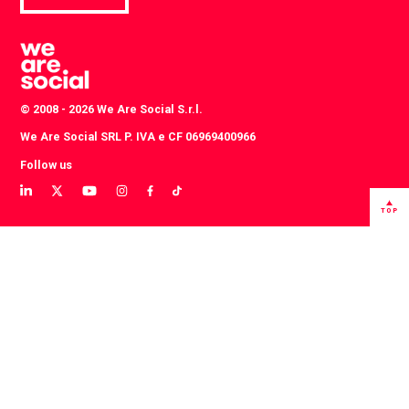
© 2008 - 2026 We Are Social S.r.l.
We Are Social SRL P. IVA e CF 06969400966
Follow us
View
View
View
View
View
View
our
our
our
our
our
our
TOP
LinkedIn
Twitter
YouTube
instagram
TikTok
Facebook
profile
profile
channel
profile
account
profile