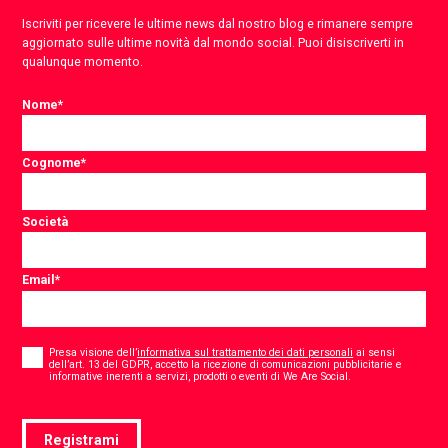
Iscriviti per ricevere le ultime news dal nostro blog e rimanere sempre
aggiornato sulle ultime novità dal mondo social. Puoi disiscriverti in
qualunque momento.
Nome
*
Cognome
*
Società
Email
*
Consent
*
Presa visione dell’
informativa sul trattamento dei dati personali
ai sensi
dell’art. 13 del GDPR, accetto la ricezione di comunicazioni pubblicitarie e
*
informative inerenti a servizi, prodotti o eventi di We Are Social.
Registrami