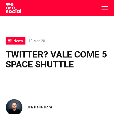
Skip
to
Togg
content
main
men
News
10 Mar 2011
TWITTER? VALE COME 5
SPACE SHUTTLE
Luca Della Dora