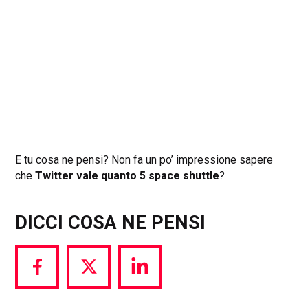
E tu cosa ne pensi? Non fa un po’ impressione sapere
che
Twitter vale quanto 5 space shuttle
?
DICCI COSA NE PENSI
Share
Share
Share
via
via
via
Facebook
Twitter
LinkedIn