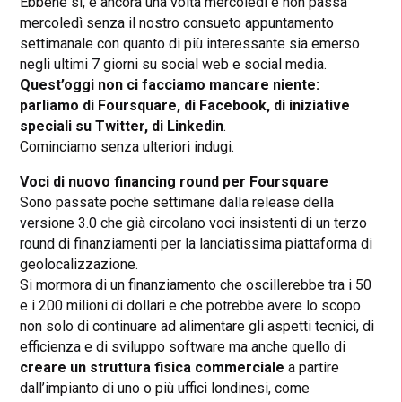
Ebbene sì, è ancora una volta mercoledì e non passa
mercoledì senza il nostro consueto appuntamento
settimanale con quanto di più interessante sia emerso
negli ultimi 7 giorni su social web e social media.
Quest’oggi non ci facciamo mancare niente:
parliamo di Foursquare, di Facebook, di iniziative
speciali su Twitter, di Linkedin
.
Cominciamo senza ulteriori indugi.
Voci di nuovo financing round per Foursquare
Sono passate poche settimane dalla release della
versione 3.0 che già circolano voci insistenti di un terzo
round di finanziamenti per la lanciatissima piattaforma di
geolocalizzazione.
Si mormora di un finanziamento che oscillerebbe tra i 50
e i 200 milioni di dollari e che potrebbe avere lo scopo
non solo di continuare ad alimentare gli aspetti tecnici, di
efficienza e di sviluppo software ma anche quello di
creare un struttura fisica commerciale
a partire
dall’impianto di uno o più uffici londinesi, come