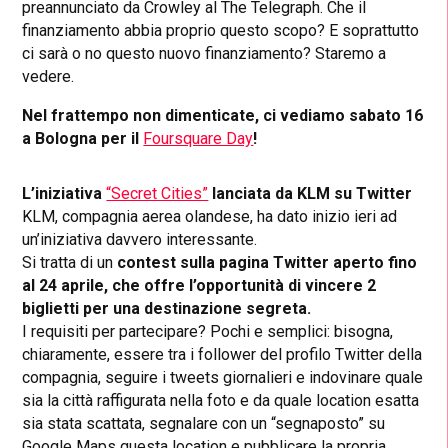
preannunciato da Crowley al The Telegraph. Che il
finanziamento abbia proprio questo scopo? E soprattutto
ci sarà o no questo nuovo finanziamento? Staremo a
vedere.
Nel frattempo non dimenticate, ci vediamo sabato 16
a Bologna per il
Foursquare Day
!
L’iniziativa
“Secret Cities”
lanciata da KLM su Twitter
KLM, compagnia aerea olandese, ha dato inizio ieri ad
un’iniziativa davvero interessante.
Si tratta di un
contest sulla pagina Twitter aperto fino
al 24 aprile, che offre l’opportunità di vincere 2
biglietti per una destinazione segreta.
I requisiti per partecipare? Pochi e semplici: bisogna,
chiaramente, essere tra i follower del profilo Twitter della
compagnia, seguire i tweets giornalieri e indovinare quale
sia la città raffigurata nella foto e da quale location esatta
sia stata scattata, segnalare con un “segnaposto” su
Google Maps questa location e pubblicare la propria