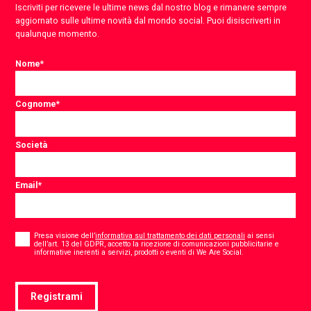
Iscriviti per ricevere le ultime news dal nostro blog e rimanere sempre
aggiornato sulle ultime novità dal mondo social. Puoi disiscriverti in
qualunque momento.
Nome
*
Cognome
*
Società
Email
*
Consent
*
Presa visione dell’
informativa sul trattamento dei dati personali
ai sensi
dell’art. 13 del GDPR, accetto la ricezione di comunicazioni pubblicitarie e
*
informative inerenti a servizi, prodotti o eventi di We Are Social.
Registrami