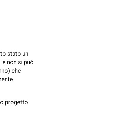
to stato un
k e non si può
anno) che
mente
vo progetto