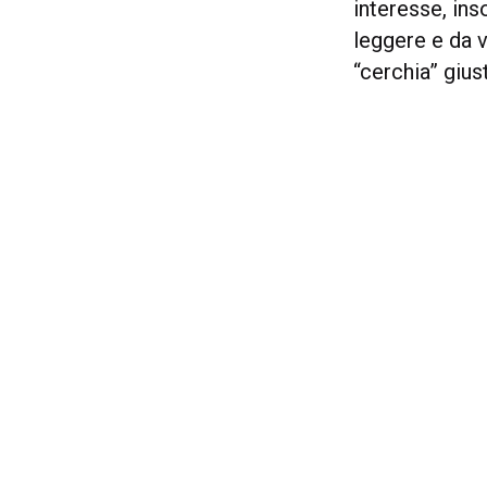
interesse, in
leggere e da v
“cerchia” gius