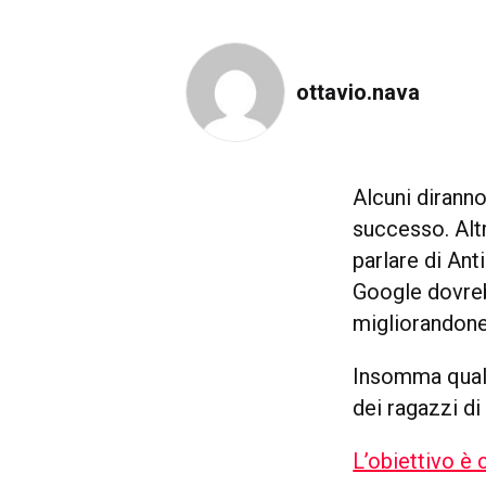
ottavio.nava
Alcuni dirann
successo. Altr
parlare di Ant
Google dovreb
migliorandone 
Insomma quals
dei ragazzi d
L’obiettivo è 