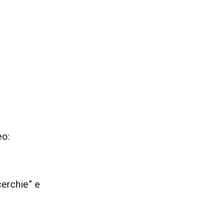
eo:
cerchie” e