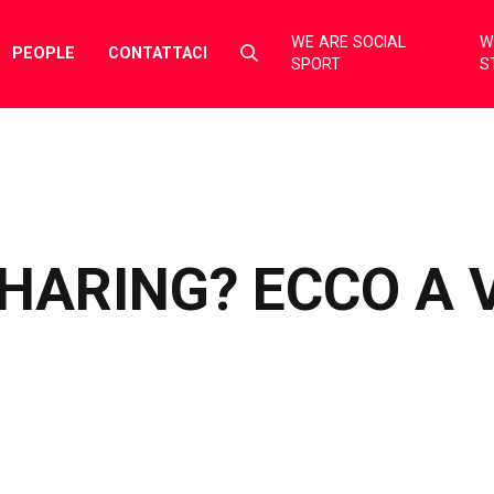
WE ARE SOCIAL
W
Select
PEOPLE
CONTATTACI
SPORT
S
to
toggle
search
form
SHARING? ECCO A 