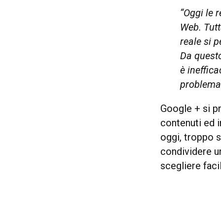
“Oggi le 
Web. Tutt
reale si p
Da questo
è ineffica
problema
Google + si p
contenuti ed i
oggi, troppo 
condividere u
scegliere faci