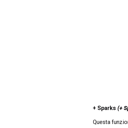
+ Sparks
(+ S
Questa funzion