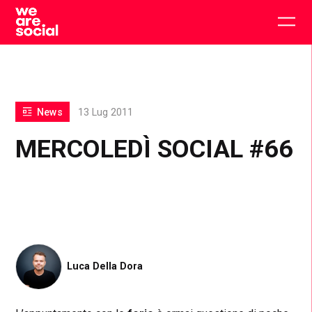
Skip
to
Togg
content
main
men
News
13 Lug 2011
MERCOLEDÌ SOCIAL #66
Luca Della Dora