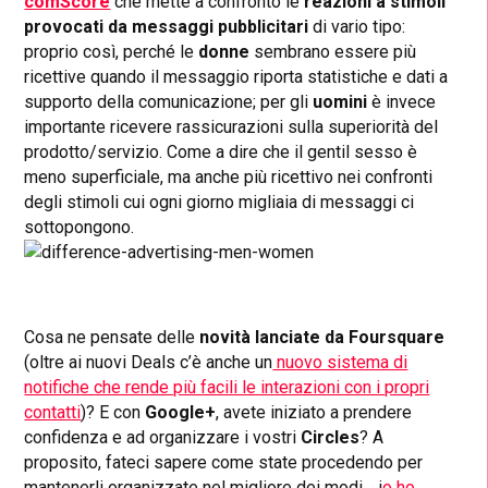
comScore
che mette a confronto le
reazioni a stimoli
provocati da messaggi pubblicitari
di vario tipo:
proprio così, perché le
donne
sembrano essere più
ricettive quando il messaggio riporta statistiche e dati a
supporto della comunicazione; per gli
uomini
è invece
importante ricevere rassicurazioni sulla superiorità del
prodotto/servizio. Come a dire che il gentil sesso è
meno superficiale, ma anche più ricettivo nei confronti
degli stimoli cui ogni giorno migliaia di messaggi ci
sottopongono.
Cosa ne pensate delle
novità lanciate da Foursquare
(oltre ai nuovi Deals c’è anche un
nuovo sistema di
notifiche che rende più facili le interazioni con i propri
contatti
)? E con
Google+
, avete iniziato a prendere
confidenza e ad organizzare i vostri
Circles
? A
proposito, fateci sapere come state procedendo per
mantenerli organizzate nel migliore dei modi… i
o ho