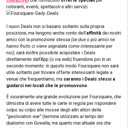
Interactive
) che forniscono
offerte speciali
per
ristoranti, eventi, spettacoli e altri servizi.
I nuovi Deals non si basano soltanto sulla propria
posizione, ma tengono anche conto dell’
affinità
dei nostri
amici con la promozione stessa
(se due o più amici ne
hanno fruito ci viene segnalata come interessante per
noi)
; sarà inoltre possibile acquistare i Deals
direttamente dall’App (o via web) fruendone poi in un
secondo momento: in questo modo Foursquare non sarà
utile soltanto per trovare offerte interessanti legate a
venue che frequentiamo, ma
saranno i Deals stessi a
guidarci nei locali che le promuovono
.
È sicuramente una grande evoluzione per Foursquare, che
dimostra di avere tutte le carte in regola per rispondere
colpo su colpo alle mosse degli altri attori della
“geolocation war”
(termine utilizzato ai tempi del
dualismo con Gowalla, ma quanto mai attuale ora che