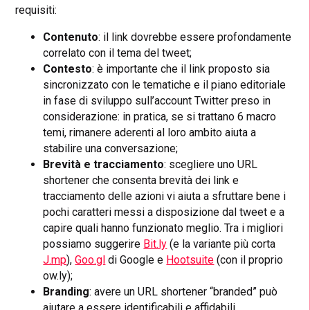
requisiti:
Contenuto
: il link dovrebbe essere profondamente
correlato con il tema del tweet;
Contesto
: è importante che il link proposto sia
sincronizzato con le tematiche e il piano editoriale
in fase di sviluppo sull’account Twitter preso in
considerazione: in pratica, se si trattano 6 macro
temi, rimanere aderenti al loro ambito aiuta a
stabilire una conversazione;
Brevità e tracciamento
: scegliere uno URL
shortener che consenta brevità dei link e
tracciamento delle azioni vi aiuta a sfruttare bene i
pochi caratteri messi a disposizione dal tweet e a
capire quali hanno funzionato meglio. Tra i migliori
possiamo suggerire
Bit.ly
(e la variante più corta
J.mp
),
Goo.gl
di Google e
Hootsuite
(con il proprio
ow.ly);
Branding
: avere un URL shortener “branded” può
aiutare a essere identificabili e affidabili