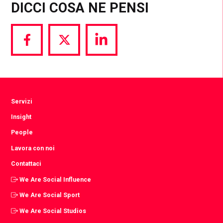
DICCI COSA NE PENSI
Share
Share
Share
via
via
via
Facebook
Twitter
LinkedIn
Servizi
Insight
People
Lavora con noi
Contattaci
We Are Social Influence
We Are Social Sport
We Are Social Studios