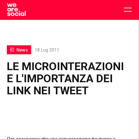
Skip
to
Togg
content
main
men
News
18 Lug 2011
LE MICROINTERAZIONI
E L'IMPORTANZA DEI
LINK NEI TWEET