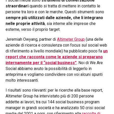
I social media sono
strumenti di conversazione
straordinari
quando si tratta di mettere in contatto le
persone tra loro e con le marche. Questi strumenti sono
sempre più utilizzati dalle aziende, che li integrano
nelle proprie attività
, sia interne alle imprese che
esterne, verso il proprio target.
Jeremiah Owyang, partner di
Altimeter Group
(una delle
aziende di ricerca e consulenza con focus sul social web
di riferimento a livello mondiale) ha pubblicato poco fa
un
report che racconta come le aziende si preparano
internamente per il “social business”
. Noi di We Are
Social abbiamo avuto la possibilità di leggerlo in
anteprima e vogliamo condividere con voi alcuni spunti
molto interessanti.
I risultati sono rilevanti: per le ricerche alla base report,
Altimeter Group ha intervistato più di 200 persone
addette ai lavori, tra cui 144 social business program
manager in grandi società e ha analizzato 50 crisi social
media dal 2001 a oggi, con riferimento alla
raccolta di