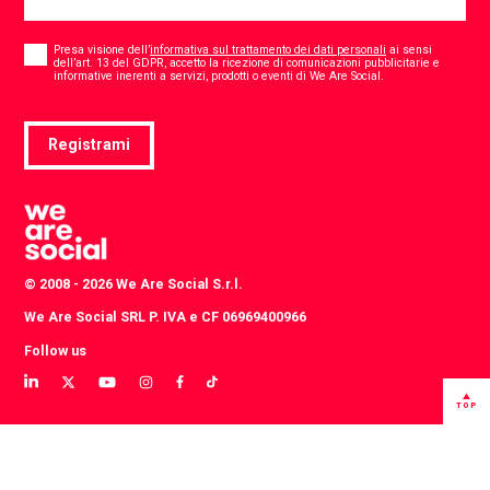
Consent
*
Presa visione dell’
informativa sul trattamento dei dati personali
ai sensi
dell’art. 13 del GDPR, accetto la ricezione di comunicazioni pubblicitarie e
*
informative inerenti a servizi, prodotti o eventi di We Are Social.
Registrami
© 2008 - 2026 We Are Social S.r.l.
We Are Social SRL P. IVA e CF 06969400966
Follow us
View
View
View
View
View
View
our
our
our
our
our
our
TOP
LinkedIn
Twitter
YouTube
instagram
TikTok
Facebook
profile
profile
channel
profile
account
profile