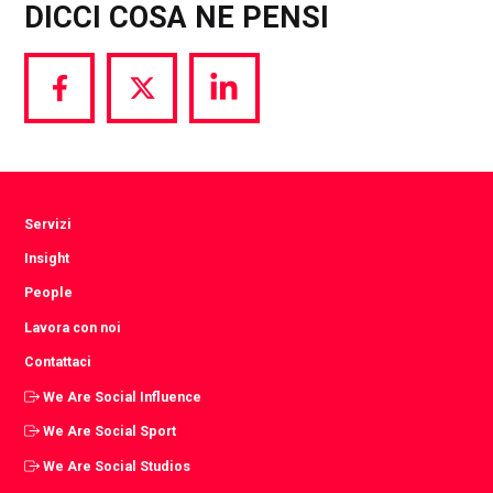
DICCI COSA NE PENSI
Share
Share
Share
via
via
via
Facebook
Twitter
LinkedIn
Servizi
Insight
People
Lavora con noi
Contattaci
We Are Social Influence
We Are Social Sport
We Are Social Studios