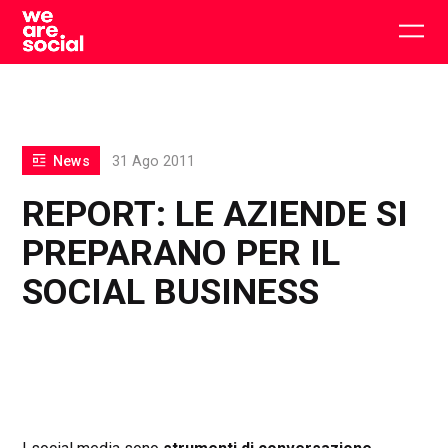
Skip
to
Togg
content
main
men
News
31 Ago 2011
REPORT: LE AZIENDE SI
PREPARANO PER IL
SOCIAL BUSINESS