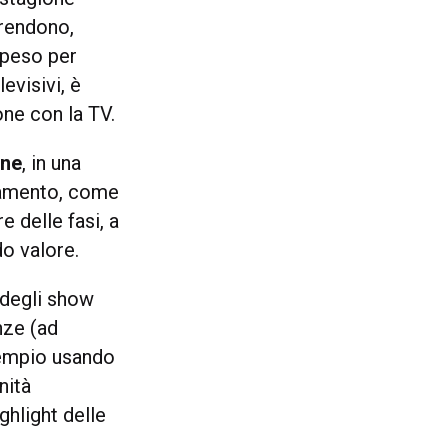
prendono,
speso per
evisivi, è
one con la TV.
one
, in una
iamento, come
e delle fasi, a
o valore.
 degli show
nze (ad
empio usando
nità
ghlight delle