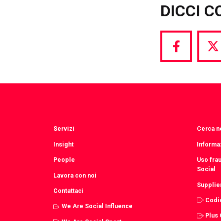
DICCI C
Share
S
via
vi
Facebook
T
Servizi
Cerca ne
Insight
Informaz
People
Uso fra
Social
Lavora con noi
Supplie
Contattaci
Codi
We Are Social Influence
Plus