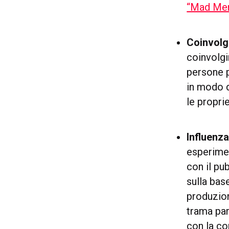
“Mad Men
Coinvolge
coinvolgi
persone p
in modo d
le propri
Influenz
esperime
con il pub
sulla bas
produzi
trama par
con la co