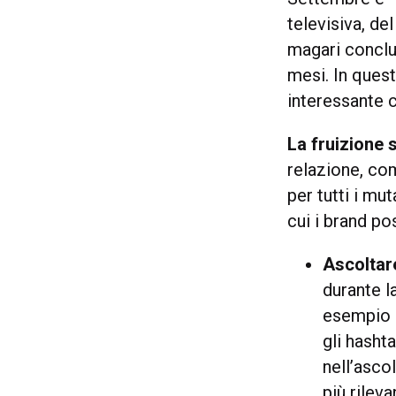
televisiva, de
magari concl
mesi. In quest
interessante 
La fruizione 
relazione, c
per tutti i mu
cui i brand p
Ascoltar
durante l
esempio 
gli hasht
nell’asco
più rilevan