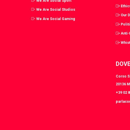
We Are Social Sport
Ethic
We Are Social Studios
Our 
We Are Social Gaming
Polit
Anti
Whist
DOVE
Corso S.
20136 Mi
+39 02 
parlaco