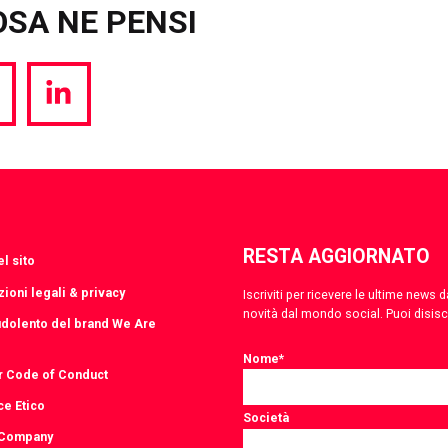
OSA NE PENSI
hare
Share
a
via
witter
LinkedIn
RESTA AGGIORNATO
l sito
ioni legali & privacy
Iscriviti per ricevere le ultime news
novità dal mondo social. Puoi disis
udolento del brand We Are
Nome
*
r Code of Conduct
ce Etico
Società
 Company