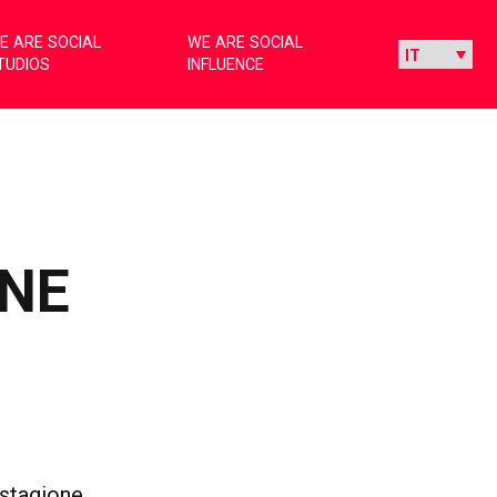
E ARE SOCIAL
WE ARE SOCIAL
TUDIOS
INFLUENCE
ONE
 stagione