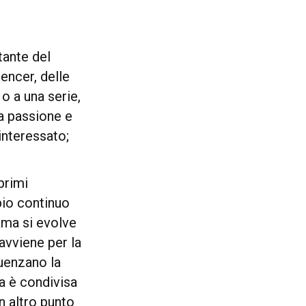
tante del
encer, delle
o a una serie,
ia passione e
interessato;
primi
io continuo
rama si evolve
 avviene per la
luenzano la
a è condivisa
n altro punto