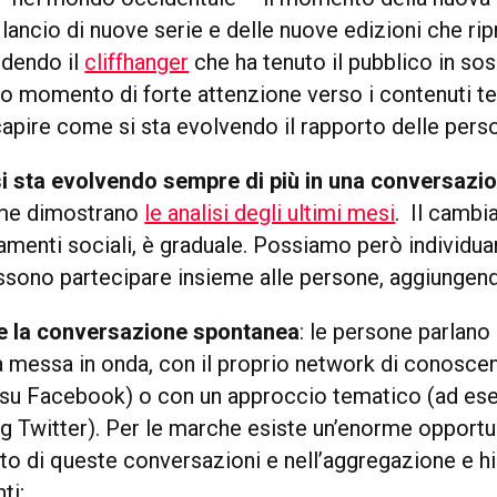
l lancio di nuove serie e delle nuove edizioni che ri
udendo il
cliffhanger
che ha tenuto il pubblico in so
o momento di forte attenzione verso i contenuti tel
capire come si sta evolvendo il rapporto delle pers
si sta evolvendo sempre di più in una conversazi
ome dimostrano
le analisi degli ultimi mesi
. Il camb
tamenti sociali, è graduale. Possiamo però individuar
ossono partecipare insieme alle persone, aggiungend
e la conversazione spontanea
: le persone parlano
a messa in onda, con il proprio network di conosce
su Facebook) o con un approccio tematico (ad es
ag Twitter). Per le marche esiste un’enorme opportu
lto di queste conversazioni e nell’aggregazione e hi
ti;