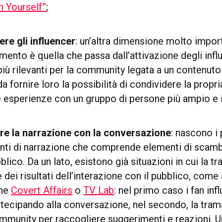
 Yourself”
;
re gli influencer
: un’altra dimensione molto impor
mento è quella che passa dall’attivazione degli influ
iù rilevanti per la community legata a un contenuto 
a fornire loro la possibilità di condividere la propr
e esperienze con un gruppo di persone più ampio e 
are la narrazione con la conversazione
: nascono i 
nti di narrazione che comprende elementi di scamb
blico. Da un lato, esistono già situazioni in cui la t
e dei risultati dell’interazione con il pubblico, come
one
Covert Affairs
o
TV Lab
: nel primo caso i fan inf
tecipando alla conversazione, nel secondo, la tram
mmunity per raccogliere suggerimenti e reazioni. U