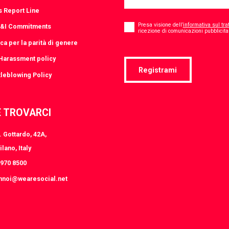
s Report Line
Consent
*
Presa visione dell’
informativa sul tra
D&I Commitments
ricezione di comunicazioni pubblicitar
ica per la parità di genere
-Harassment policy
Registrami
leblowing Policy
 TROVARCI
 Gottardo, 42A,
lano, Italy
8970 8500
nnoi@wearesocial.net