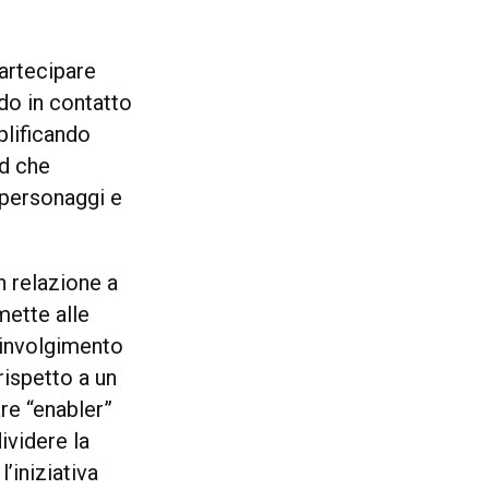
partecipare
do in contatto
plificando
nd che
 personaggi e
in relazione a
mette alle
oinvolgimento
rispetto a un
re “enabler”
ividere la
’iniziativa