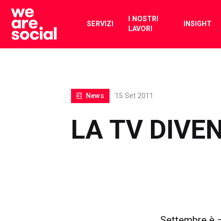
Skip
to
I NOSTRI
SERVIZI
INSIGHT
LAVORI
content
News
15 Set 2011
LA TV DIVE
Settembre è –