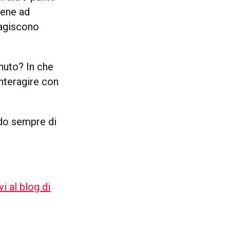
iene ad
eragiscono
nuto? In che
interagire con
ndo sempre di
vi al blog di