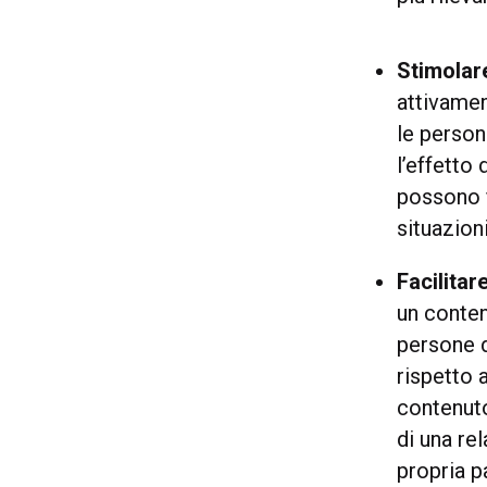
Stimolar
attivamen
le person
l’effetto
possono f
situazioni
Facilita
un conten
persone d
rispetto 
contenuto
di una re
propria p