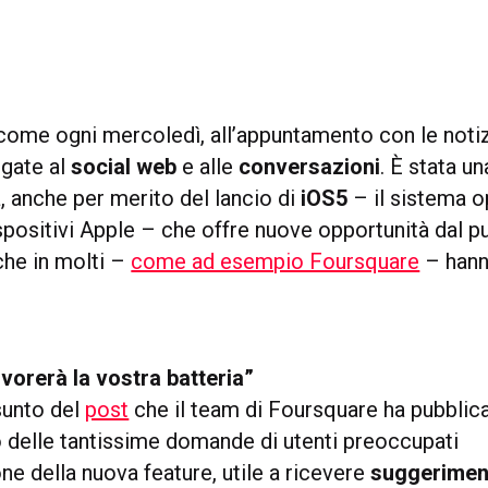
 come ogni mercoledì, all’appuntamento con le notiz
egate al
social web
e alle
conversazioni
. È stata u
à, anche per merito del lancio di
iOS5
– il sistema o
positivi Apple – che offre nuove opportunità dal pu
che in molti –
come ad esempio Foursquare
– hanno
vorerà la vostra batteria”
sunto del
post
che il team di Foursquare ha pubblic
 delle tantissime domande di utenti preoccupati
one della nuova feature, utile a ricevere
suggerimen