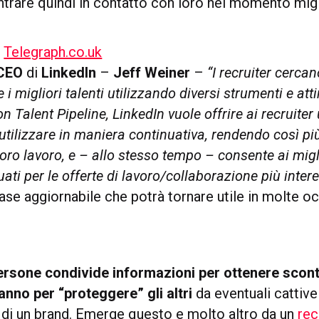
ntrare quindi in contatto con loro nel momento migl
:
Telegraph.co.uk
CEO
di
LinkedIn
–
Jeff Weiner
–
“I recruiter cerca
i migliori talenti utilizzando diversi strumenti e at
on Talent Pipeline, LinkedIn vuole offrire ai recruiter
tilizzare in maniera continuativa, rendendo così pi
 loro lavoro, e – allo stesso tempo – consente ai migli
uati per le offerte di lavoro/collaborazione più inter
ase aggiornabile che potrà tornare utile in molte o
persone condivide informazioni per ottenere scont
anno per “proteggere” gli altri
da eventuali cattiv
i di un brand. Emerge questo e molto altro da un
rec