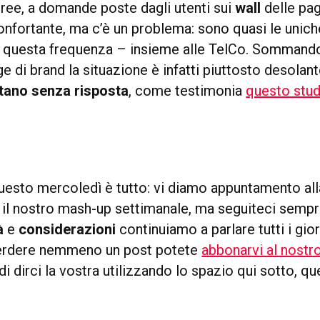
ee, a domande poste dagli utenti sui
wall
delle pag
confortante, ma c’è un problema: sono quasi le unich
n questa frequenza – insieme alle TelCo. Sommando
di brand la situazione è infatti piuttosto desolante
ano senza risposta
, come testimonia
questo stud
uesto mercoledì è tutto: vi diamo appuntamento al
 il nostro mash-up settimanale, ma seguiteci sempr
à
e
considerazioni
continuiamo a parlare tutti i gio
perdere nemmeno un post potete
abbonarvi al nostr
i dirci la vostra utilizzando lo spazio qui sotto, q