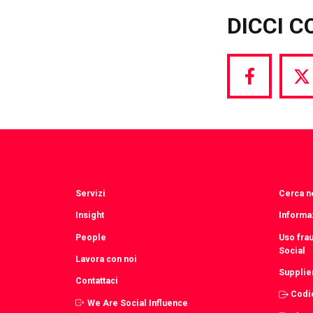
DICCI C
Share
S
via
vi
Facebook
T
Servizi
Cerca ne
Insight
Informaz
People
Uso fra
Social
Lavora con noi
Supplie
Contattaci
Codi
We Are Social Influence