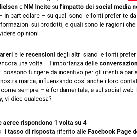
Nielsen
e
NM Incite
sull’
impatto dei social media n
 – in particolare – su quali sono le fonti preferite d
nformazioni sui prodotti, e quali sono le ragioni che
videre opinioni.
areri
e le
recensioni
degli altri siano le fonti prefer
ancora una volta – l’importanza delle
conversazion
– possono fungere da incentivo per gli utenti a par
 nostra marca, influenzando così anche i loro conta
– come sempre – è fondamentale, e sul social web l
y
, vi dice qualcosa?
 aeree rispondono 1 volta su 4
 il
tasso di risposta
riferito alle
Facebook Page
d