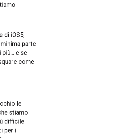
stiamo
e di iOS5,
n minima parte
i più… e se
ursquare come
occhio le
 che stiamo
 difficile
 per i