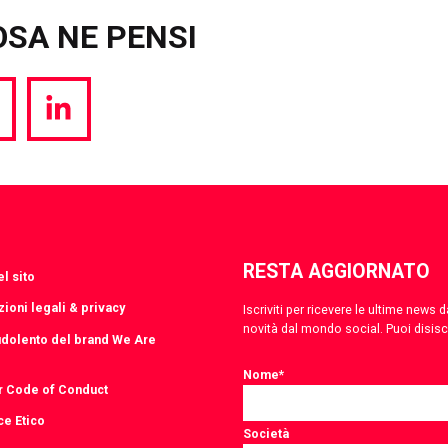
OSA NE PENSI
hare
Share
a
via
witter
LinkedIn
RESTA AGGIORNATO
l sito
ioni legali & privacy
Iscriviti per ricevere le ultime news
novità dal mondo social. Puoi disis
udolento del brand We Are
Nome
*
r Code of Conduct
ce Etico
Società