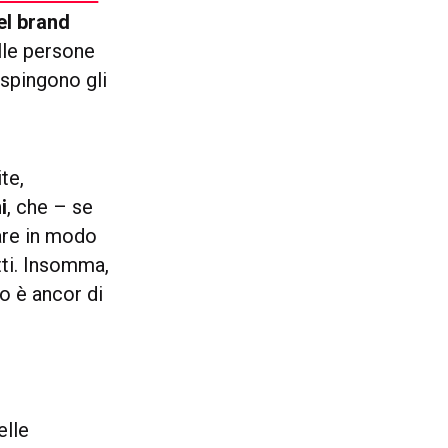
el brand
alle persone
 spingono gli
ite,
i
, che – se
lare in modo
tti. Insomma,
o è ancor di
elle