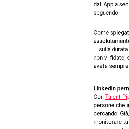
dall’App a sec
seguendo.
Come spiegat
assolutamen
– sulla durata
non vi fidate
avete sempre 
LinkedIn perme
Con
Talent Pi
persone che i
cercando. Già
monitorare tu