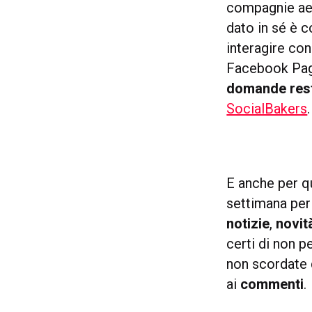
compagnie aer
dato in sé è 
interagire co
Facebook Page 
domande rest
SocialBakers
.
E anche per q
settimana per
notizie
,
novit
certi di non 
non scordate d
ai
commenti
.