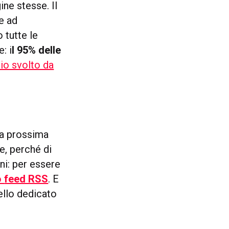
ine stesse. Il
e ad
 tutte le
: i
l 95% delle
io svolto da
la prossima
e, perché di
rni: per essere
o
feed RSS
. E
uello dedicato