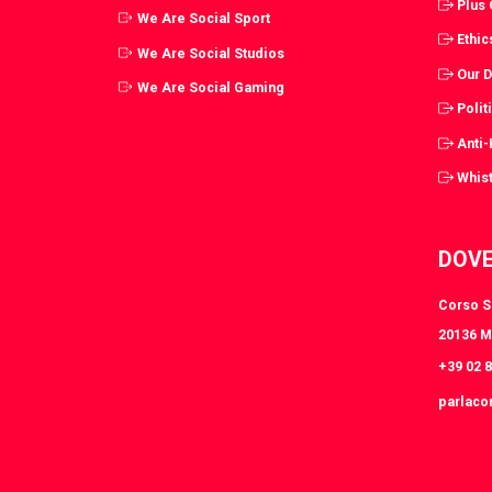
Plus
We Are Social Sport
Ethic
We Are Social Studios
Our 
We Are Social Gaming
Polit
Anti
Whist
DOVE
Corso S.
20136 Mi
+39 02 
parlaco