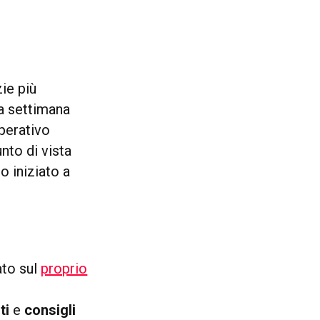
ie più
na settimana
perativo
nto di vista
 iniziato a
ato sul
proprio
ti
e
consigli