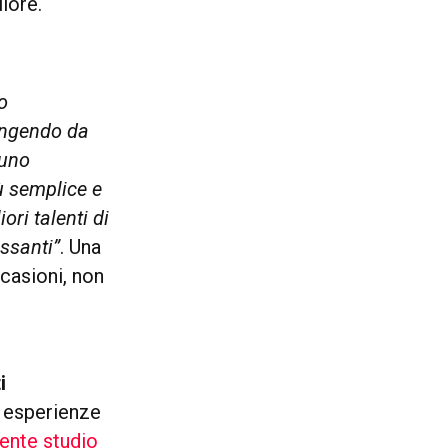
iore.
no
tingendo da
 uno
ù semplice e
ori talenti di
essanti”
. Una
ccasioni, non
i
e esperienze
ente studio