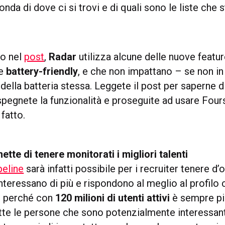
onda di dove ci si trovi e di quali sono le liste che 
o nel
post
,
Radar
utilizza alcune delle nuove featur
te
battery-friendly
, e che non impattano – se non i
 della batteria stessa. Leggete il post per saperne d
, spegnete la funzionalità e proseguite ad usare Fo
fatto.
tte di tenere monitorati i migliori talenti
peline
sarà infatti possibile per i recruiter tenere d’
nteressano di più e rispondono al meglio al profilo
, perché con
120 milioni di utenti attivi
è sempre più
tte le persone che sono potenzialmente interessanti