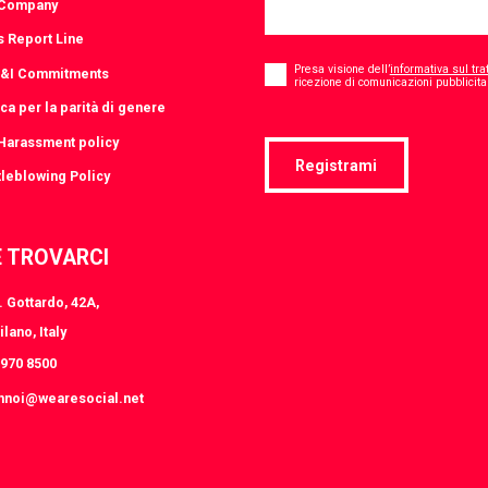
 Company
s Report Line
Consent
*
Presa visione dell’
informativa sul tra
D&I Commitments
ricezione di comunicazioni pubblicitar
ica per la parità di genere
-Harassment policy
Registrami
leblowing Policy
 TROVARCI
 Gottardo, 42A,
lano, Italy
8970 8500
nnoi@wearesocial.net