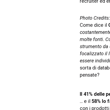
recruiter ed e
Photo Credits
Come dice il
costantemente 
molte fonti. C
strumento da u
focalizzato il
essere individ
sorta di datab
pensate?
Il 41% delle 
… e il
58% lo f
con i prodott