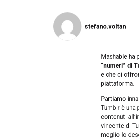
stefano.voltan
Mashable ha p
“numeri” di 
e che ci offr
piattaforma.
Partiamo innan
Tumblr è una 
contenuti all’
vincente di T
meglio lo des