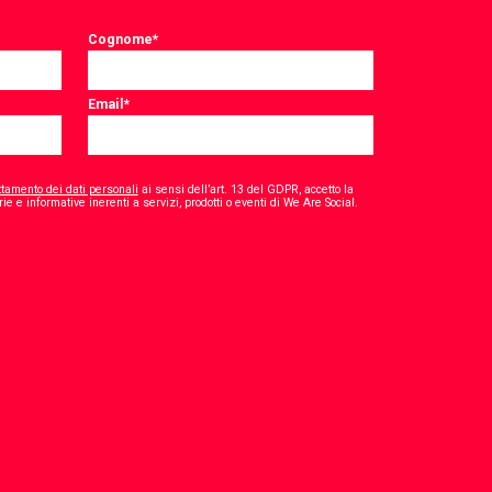
Cognome
*
Email
*
ttamento dei dati personali
ai sensi dell’art. 13 del GDPR, accetto la
*
ie e informative inerenti a servizi, prodotti o eventi di We Are Social.