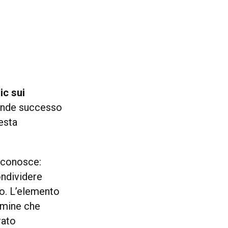
ic sui
rande successo
esta
o conosce:
ondividere
ro. L’elemento
rmine che
rato