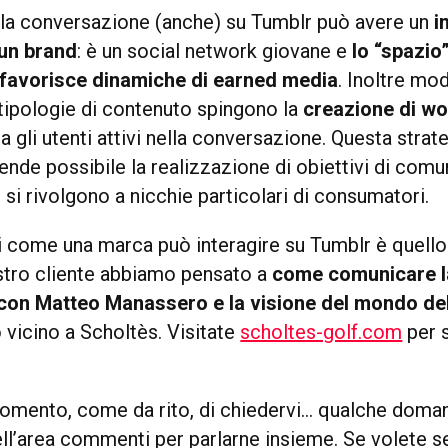
lla conversazione (anche) su Tumblr può avere un
i
 un brand
: è un social network giovane e
lo “spazio
 favorisce dinamiche di
earned media
. Inoltre mod
 tipologie di contenuto spingono la
creazione di w
a gli utenti attivi nella conversazione. Questa strate
nde possibile la realizzazione di obiettivi di com
si rivolgono a nicchie particolari di consumatori.
 come una marca può interagire su Tumblr è quello
stro cliente abbiamo pensato a
come comunicare l
con Matteo Manassero e la visione del mondo del
vicino a Scholtès. Visitate
scholtes-golf.com
per s
 momento, come da rito, di chiedervi… qualche doma
ll’area commenti per parlarne insieme. Se volete se