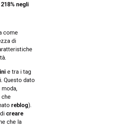
l
218% negli
za come
ezza di
ratteristiche
tà.
ini
e tra i tag
ti. Questo dato
i moda,
o che
amato
reblog
).
 di
creare
ne che la