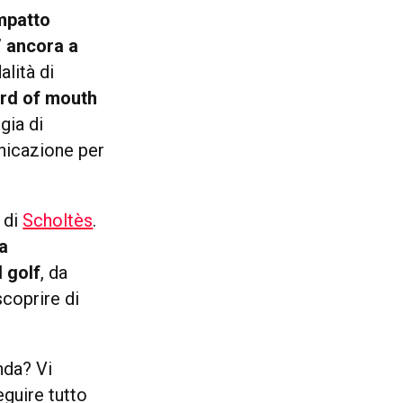
mpatto
” ancora a
alità di
ord of mouth
gia di
unicazione per
 di
Scholtès
.
a
 golf
, da
coprire di
nda? Vi
guire tutto