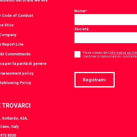
udolento del brand We Are
Nome
*
r Code of Conduct
ce Etico
Società
 Company
s Report Line
Consent
*
Presa visione dell’
informativa sul tra
D&I Commitments
ricezione di comunicazioni pubblicitar
ica per la parità di genere
-Harassment policy
Registrami
leblowing Policy
 TROVARCI
 Gottardo, 42A,
lano, Italy
8970 8500