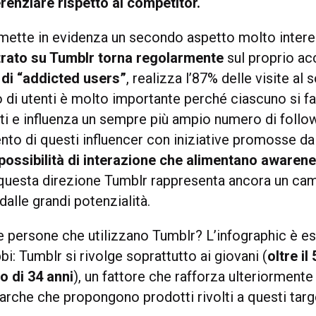
erenziare rispetto ai competitor.
 mette in evidenza un secondo aspetto molto interes
strato su Tumblr torna regolarmente
sul proprio ac
di “addicted users”
, realizza l’87% delle visite al 
 di utenti è molto importante perché ciascuno si f
ti e influenza un sempre più ampio numero di follow
ento di questi influencer con iniziative promosse d
possibilità di interazione che alimentano awaren
n questa direzione Tumblr rappresenta ancora un c
alle grandi potenzialità.
e persone che utilizzano Tumblr? L’infographic è e
bi: Tumblr si rivolge soprattutto ai giovani (
oltre il
o di 34 anni
), un fattore che rafforza ulteriormente
arche che propongono prodotti rivolti a questi targ