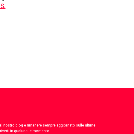
SS.
 dal nostro blog e rimanere sempre aggiornato sulle ultime
criverti in qualunque momento.