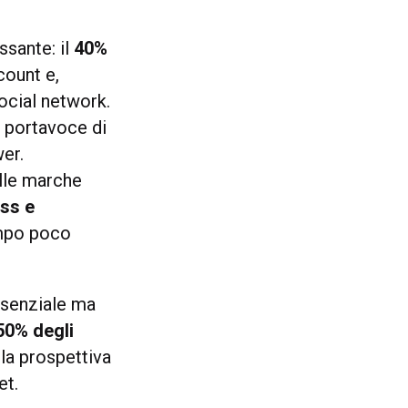
sante: il
40%
count e,
social network.
a portavoce di
er.
alle marche
ess e
ampo poco
ssenziale ma
 50% degli
 la prospettiva
et.