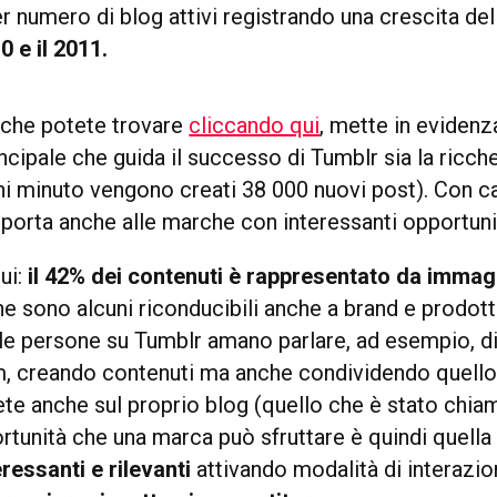
 numero di blog attivi registrando una crescita de
0 e il 2011.
, che potete trovare
cliccando qui
, mette in eviden
ncipale che guida il successo di Tumblr sia la ricch
ni minuto vengono creati 38 000 nuovi post). Con ca
 porta anche alle marche con interessanti opportuni
ui:
il 42% dei contenuti è rappresentato da immag
 ne sono alcuni riconducibili anche a brand e prodot
le persone su Tumblr amano parlare, ad esempio, d
ilm, creando contenuti ma anche condividendo quell
ete anche sul proprio blog (quello che è stato chi
rtunità che una marca può sfruttare è quindi quella
ressanti e rilevanti
attivando modalità di interazio