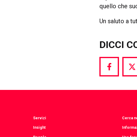
quello che su
Un saluto a tu
DICCI C
Share
S
via
vi
Facebook
T
Servizi
Cerca ne
Insight
Informaz