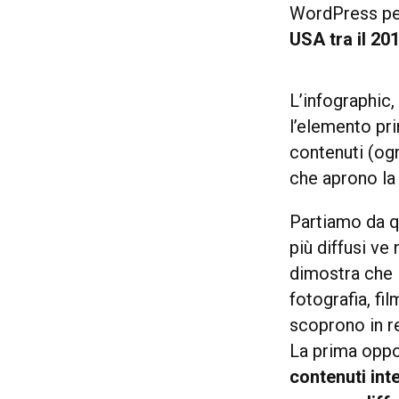
WordPress per
USA tra il 201
L’infographic
l’elemento pri
contenuti (og
che aprono la
Partiamo da q
più diffusi ve
dimostra che 
fotografia, f
scoprono in r
La prima oppo
contenuti inte