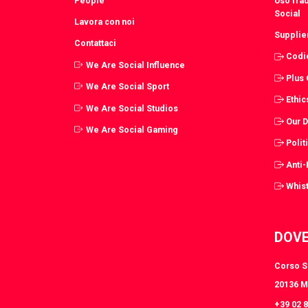
People
Uso fra
Social
Lavora con noi
Supplie
Contattaci
Codi
We Are Social Influence
Plus
We Are Social Sport
Ethic
We Are Social Studios
Our 
We Are Social Gaming
Polit
Anti
Whist
DOVE
Corso S.
20136 Mi
+39 02 