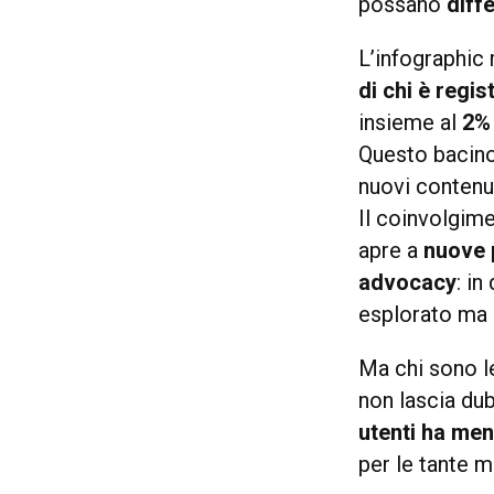
possano
diff
L’infographic
di chi è regi
insieme al
2% 
Questo bacino
nuovi contenu
Il coinvolgim
apre a
nuove 
advocacy
: i
esplorato ma d
Ma chi sono l
non lascia dub
utenti ha men
per le tante m