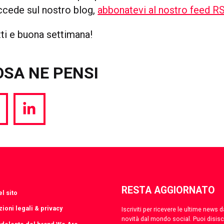
ccede sul nostro blog,
abbonatevi al nostro feed R
tti e buona settimana!
OSA NE PENSI
hare
Share
a
via
witter
LinkedIn
RESTA AGGIORNATO
l sito
ioni legali & privacy
Iscriviti per ricevere le ultime news
novità dal mondo social. Puoi disis