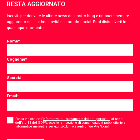
RESTA AGGIORNATO
Iscriviti per ricevere le ultime news dal nostro blog e rimanere sempre
aggiornato sulle ultime novità dal mondo social. Puoi disiscriverti in
qualunque momento.
Nome
*
Cognome
*
Società
Email
*
Consent
*
Presa visione dell’
informativa sul trattamento dei dati personali
ai sensi
dell’art. 13 del GDPR, accetto la ricezione di comunicazioni pubblicitarie e
*
informative inerenti a servizi, prodotti o eventi di We Are Social.