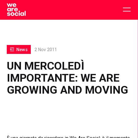
Skip
to
Togg
content
main
men
News
2 Nov 2011
UN MERCOLEDÌ
IMPORTANTE: WE ARE
GROWING AND MOVING